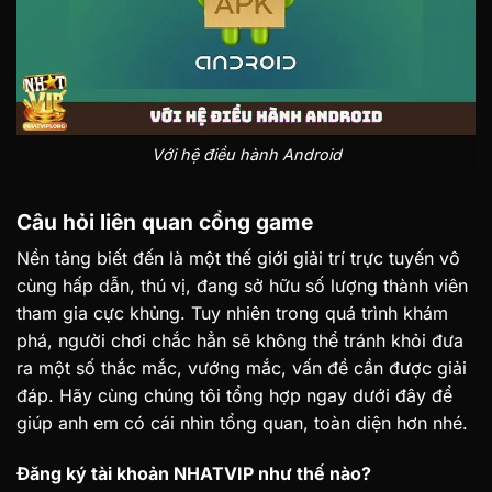
Với hệ điều hành Android
Câu hỏi liên quan cổng game
Nền tảng biết đến là một thế giới giải trí trực tuyến vô
cùng hấp dẫn, thú vị, đang sở hữu số lượng thành viên
tham gia cực khủng. Tuy nhiên trong quá trình khám
phá, người chơi chắc hẳn sẽ không thể tránh khỏi đưa
ra một số thắc mắc, vướng mắc, vấn đề cần được giải
đáp. Hãy cùng chúng tôi tổng hợp ngay dưới đây để
giúp anh em có cái nhìn tổng quan, toàn diện hơn nhé.
Đăng ký tài khoản NHATVIP như thế nào?