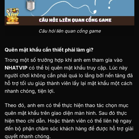
Câu hỏi liên quan cổng game
Quên mật khẩu cần thiết phải làm gì?
Trong một số trường hợp khi anh em tham gia vào
NHATVIP
có thể bị quên mật khẩu truy cập. Lúc này
người chơi không cần phải quá lo lắng bởi nền tảng đã
hỗ trợ tối ưu giúp thành viên lấy lại mật khẩu một cách
nhanh chóng, tiện lợi.
Theo đó, anh em có thể thực hiện thao tác chọn mục
quên mật khẩu trên giao diện màn hình. Sau đó thực
hiện theo chỉ dẫn. Hoặc thành viên có thể liên hệ ngay
đến bộ phận chăm sóc khách hàng để được hỗ trợ giải
quyết nhanh chóng.