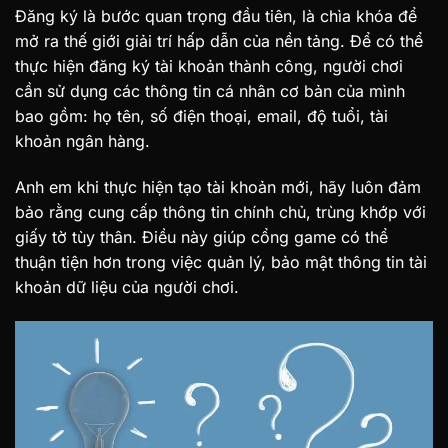
Đăng ký là bước quan trọng đầu tiên, là chìa khóa để
mở ra thế giới giải trí hấp dẫn của nền tảng. Để có thể
thực hiện đăng ký tài khoản thành công, người chơi
cần sử dụng các thông tin cá nhân cơ bản của mình
bao gồm: họ tên, số điện thoại, email, độ tuổi, tài
khoản ngân hàng.
Anh em khi thực hiện tạo tài khoản mới, hãy luôn đảm
bảo rằng cung cấp thông tin chính chủ, trùng khớp với
giấy tờ tùy thân. Điều này giúp cổng game có thể
thuận tiện hơn trong việc quản lý, bảo mật thông tin tài
khoản dữ liệu của người chơi.