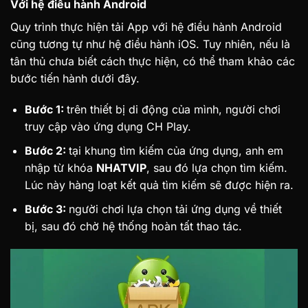
Với hệ điều hành Android
Quy trình thực hiện tải App với hệ điều hành Android
cũng tương tự như hệ điều hành iOS. Tuy nhiên, nếu là
tân thủ chưa biết cách thực hiện, có thể tham khảo các
bước tiến hành dưới đây.
Bước 1:
trên thiết bị di động của mình, người chơi
truy cập vào ứng dụng CH Play.
Bước 2:
tại khung tìm kiếm của ứng dụng, anh em
nhập từ khóa
NHATVIP
, sau đó lựa chọn tìm kiếm.
Lúc này hàng loạt kết quả tìm kiếm sẽ được hiện ra.
Bước 3:
người chơi lựa chọn tải ứng dụng về thiết
bị, sau đó chờ hệ thống hoàn tất thao tác.