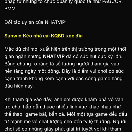
pháp từ những tổ chức quản lý quốc tế như PAGCOR,
BMM.
Đối tác uy tín của NHATVIP:
Sunwin
Kèo nhà cái
KQBD
xóc đĩa
Mặc dù chỉ mới xuất hiện trên thị trường trong một thời
gian ngắn nhưng
NHATVIP
đã có sức hút cực kỳ lớn.
Bằng chứng rõ ràng là số lượng người tham gia vào
nền tảng ngày một đông. Đây là điểm vui chơi có sức
cạnh tranh không kém cạnh với các cổng game hàng
đầu hiện nay.
Khi tham gia vào đây, anh em được khám phá vô vàn
trò chơi hấp dẫn thuộc nhiều lĩnh vực khác nhau như
thể thao, game bài, bắn cá. Mỗi một tựa game đều đầu
tư mạnh mẽ về chất lượng cho đến tỷ lệ thưởng. Người
chơi sẽ có những giây phút giải trí tuyệt vời khi tham