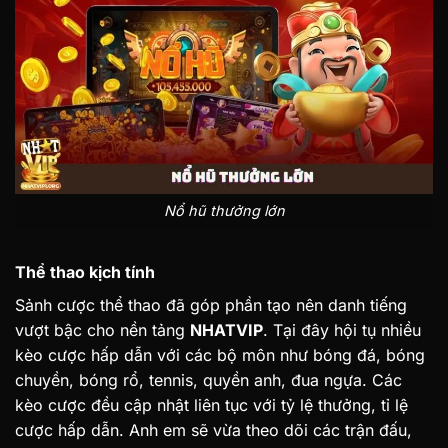
Nổ hũ thưởng lớn
Thể thao kịch tính
Sảnh cược thể thao đã góp phần tạo nên danh tiếng
vượt bậc cho nền tảng
NHATVIP
. Tại đây hội tụ nhiều
kèo cược hấp dẫn với các bộ môn như bóng đá, bóng
chuyền, bóng rổ, tennis, quyền anh, đua ngựa. Các
kèo cược đều cập nhật liên tục với tỷ lệ thưởng, tỉ lệ
cược hấp dẫn. Anh em sẽ vừa theo dõi các trận đấu,