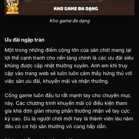
Kho game đa dạng
Ưu đãi ngập tràn
Một trong những điểm cộng lớn của sân chơi mang lại
lợi thế cạnh tranh cho nền tảng chính là các ưu đãi siêu
khủng được cập nhật thường xuyên. Anh em khi truy
cập vào trang web sẽ luôn luôn cảm thấy hứng thú với
việc săn ưu đãi, khuyến mãi và nhận thưởng.
Cổng game luôn đầu tư rất mạnh tay cho chuyên mục
này. Các chương trình khuyến mãi có điều kiện tham
gia khá đơn giản nhưng phần thưởng nhận về tay cực
kỳ cao. Dù là người chơi mới hay là thành viên lâu năm
đều có cơ hội săn thưởng vô cùng hấp dẫn.