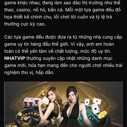
game khác nhau, đang làm sao đảo thị trường như thể
thao, casino, nổ hũ, bắn cá. Mỗi một tựa game đều đồ
họa thiết kế chỉnh chu, lối chơi lôi cuốn và tỷ lệ trả
thưởng cực kỳ cao.
Các tựa game đều được đưa ra từ những nhà cung cấp
game uy tín hàng đầu thế giới. Vì vậy, anh em hoàn
toàn có thể yên tâm về chất lượng, mức độ uy tín.
NHATVIP
thường xuyên cập nhật những danh mục
game mới, hứa hẹn mang đến cho người chơi nhiều trải
nghiệm thú vị, hấp dẫn.