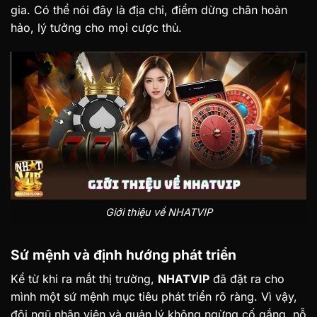
gia. Có thể nói đây là địa chỉ, điểm dừng chân hoàn
hảo, lý tưởng cho mọi cược thủ.
Giới thiệu về NHATVIP
Sứ mệnh và định hướng phát triển
Kể từ khi ra mắt thị trường,
NHATVIP
đã đặt ra cho
mình một sứ mệnh mục tiêu phát triển rõ ràng. Vì vậy,
đội ngũ nhân viên và quản lý không ngừng cố gắng, nỗ