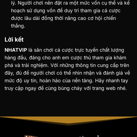
lý. Người chơi nên đặt ra một mức vốn cụ thể và kế
hoạch sử dụng vốn để duy trì tham gia cá cược
được lâu dài đồng thời nâng cao cơ hội chiến
thắng.
Lời kết
NHATVIP
là sân chơi cá cược trực tuyến chất lượng
hàng đầu, đáng cho anh em cược thủ tham gia khám
phá và trải nghiệm. Với những thông tin cung cấp trên
đây, đủ để người chơi có thể nhìn nhận và đánh giá về
mức độ uy tín, hoàn hảo của nền tảng. Hãy nhanh tay
truy cập ngay để cùng bùng cháy với trang web nhé.