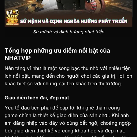
Sứ mệnh và định hướng phát triển
Tổng hợp những ưu điểm nổi bật của
NHATVIP
Nền tảng ví như là một sòng bạc thu nhỏ với nhiều tiện
ích nổi bật, mang đến cho người chơi các giá trị, lợi ích
khác biệt so với những cái tên khác trên thị trường.
Giao diện hiện đại, đẹp mắt
Yếu tố đầu tiên phải đề cập tới khi ghé thăm cổng
game chính là thiết kế giao diện của sân chơi. Khi anh
em đăng nhập vào đây vô cùng bất ngờ, choáng ngợp
bởi giao diện thiết kế vô cùng khoa học và đẹp mắt.