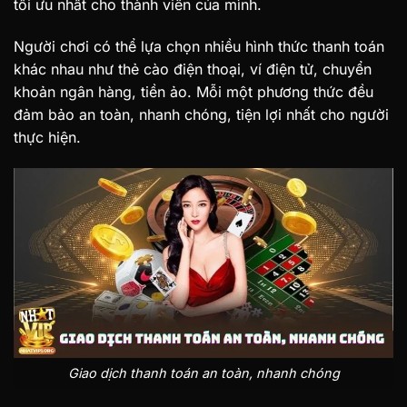
tối ưu nhất cho thành viên của mình.
Người chơi có thể lựa chọn nhiều hình thức thanh toán
khác nhau như thẻ cào điện thoại, ví điện tử, chuyển
khoản ngân hàng, tiền ảo. Mỗi một phương thức đều
đảm bảo an toàn, nhanh chóng, tiện lợi nhất cho người
thực hiện.
Giao dịch thanh toán an toàn, nhanh chóng