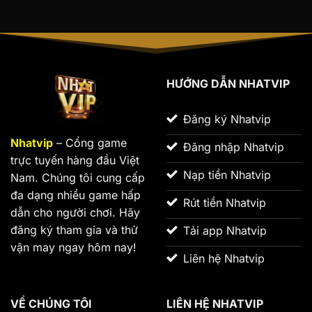
HƯỚNG DẪN NHATVIP
Đăng ký Nhatvip
Nhatvip
– Cổng game
Đăng nhập Nhatvip
trực tuyến hàng đầu Việt
Nạp tiền Nhatvip
Nam. Chúng tôi cung cấp
đa dạng nhiều game hấp
Rút tiền Nhatvip
dẫn cho người chơi. Hãy
đăng ký tham gia và thử
Tải app Nhatvip
vận may ngay hôm nay!
Liên hệ Nhatvip
VỀ CHÚNG TÔI
LIÊN HỆ NHATVIP