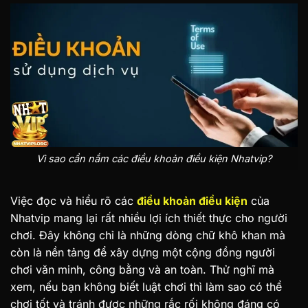
Vì sao cần nắm các điều khoản điều kiện Nhatvip?
Việc đọc và hiểu rõ các
điều khoản điều kiện
của
Nhatvip mang lại rất nhiều lợi ích thiết thực cho người
chơi. Đây không chỉ là những dòng chữ khô khan mà
còn là nền tảng để xây dựng một cộng đồng người
chơi văn minh, công bằng và an toàn. Thử nghĩ mà
xem, nếu bạn không biết luật chơi thì làm sao có thể
chơi tốt và tránh được những rắc rối không đáng có