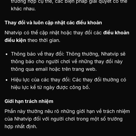
trường hợp cụ thể, các biện pháp giải quyết có thể
khác nhau.
Thay đổi và luôn cập nhật các điều khoản
Nhatvip có thể cập nhật hoặc thay đổi các
điều khoản
điều kiện
theo thời gian.
Thông báo về thay đổi: Thông thường, Nhatvip sẽ
thông báo cho người chơi về những thay đổi này
thông qua email hoặc trên trang web.
Hiệu lực của các thay đổi: Các thay đổi thường có
hiệu lực kể từ ngày được công bố.
Giới hạn trách nhiệm
Phần này thường nêu rõ những giới hạn về trách nhiệm
của Nhatvip đối với người chơi trong một số trường
hợp nhất định.