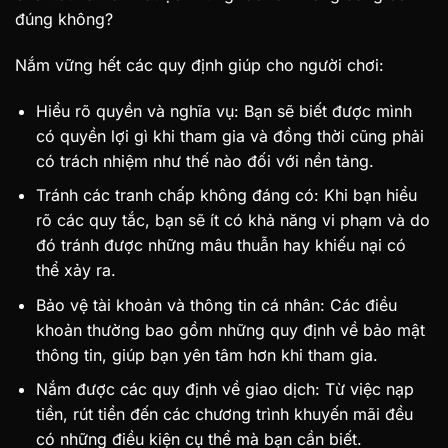
đúng không?
Nắm vững hết các quy định giúp cho người chơi:
Hiểu rõ quyền và nghĩa vụ: Bạn sẽ biết được mình
có quyền lợi gì khi tham gia và đồng thời cũng phải
có trách nhiệm như thế nào đối với nền tảng.
Tránh các tranh chấp không đáng có: Khi bạn hiểu
rõ các quy tắc, bạn sẽ ít có khả năng vi phạm và do
đó tránh được những mâu thuẫn hay khiếu nại có
thể xảy ra.
Bảo vệ tài khoản và thông tin cá nhân: Các điều
khoản thường bao gồm những quy định về bảo mật
thông tin, giúp bạn yên tâm hơn khi tham gia.
Nắm được các quy định về giao dịch: Từ việc nạp
tiền, rút tiền đến các chương trình khuyến mãi đều
có những điều kiện cụ thể mà bạn cần biết.