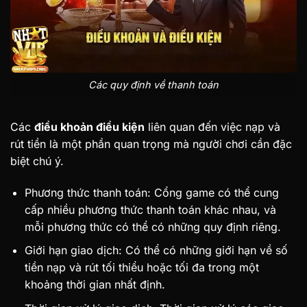
Các quy định về thanh toán
Các
điều khoản điều kiện
liên quan đến việc nạp và
rút tiền là một phần quan trọng mà người chơi cần đặc
biệt chú ý.
Phương thức thanh toán: Cổng game có thể cung
cấp nhiều phương thức thanh toán khác nhau, và
mỗi phương thức có thể có những quy định riêng.
Giới hạn giao dịch: Có thể có những giới hạn về số
tiền nạp và rút tối thiểu hoặc tối đa trong một
khoảng thời gian nhất định.