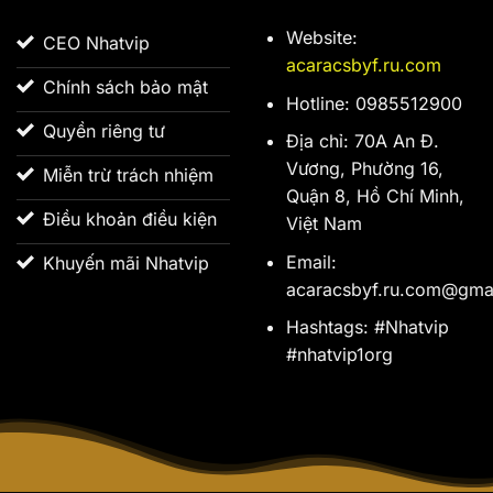
Website:
CEO Nhatvip
acaracsbyf.ru.com
Chính sách bảo mật
Hotline: 0985512900
Quyền riêng tư
Địa chỉ: 70A An Đ.
Vương, Phường 16,
Miễn trừ trách nhiệm
Quận 8, Hồ Chí Minh,
Điều khoản điều kiện
Việt Nam
Email:
Khuyến mãi Nhatvip
acaracsbyf.ru.com@gma
Hashtags: #Nhatvip
#nhatvip1org