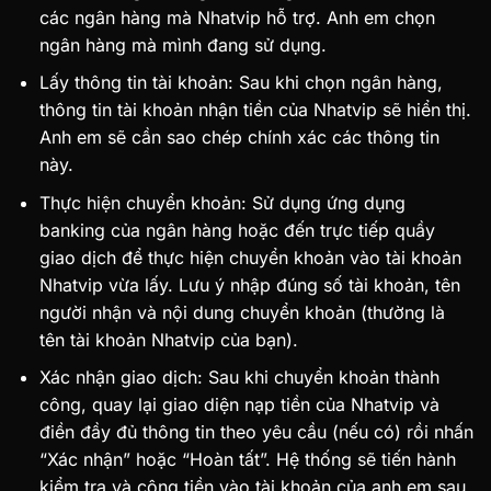
các ngân hàng mà Nhatvip hỗ trợ. Anh em chọn
ngân hàng mà mình đang sử dụng.
Lấy thông tin tài khoản: Sau khi chọn ngân hàng,
thông tin tài khoản nhận tiền của Nhatvip sẽ hiển thị.
Anh em sẽ cần sao chép chính xác các thông tin
này.
Thực hiện chuyển khoản: Sử dụng ứng dụng
banking của ngân hàng hoặc đến trực tiếp quầy
giao dịch để thực hiện chuyển khoản vào tài khoản
Nhatvip vừa lấy. Lưu ý nhập đúng số tài khoản, tên
người nhận và nội dung chuyển khoản (thường là
tên tài khoản Nhatvip của bạn).
Xác nhận giao dịch: Sau khi chuyển khoản thành
công, quay lại giao diện nạp tiền của Nhatvip và
điền đầy đủ thông tin theo yêu cầu (nếu có) rồi nhấn
“Xác nhận” hoặc “Hoàn tất”. Hệ thống sẽ tiến hành
kiểm tra và cộng tiền vào tài khoản của anh em sau