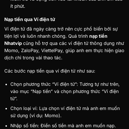
ít phút.
Nạp tiền qua Ví điện tử
Ví điện tử đã ngày càng trở nên cực phổ biến bởi sự
tiện lợi và luôn nhanh chóng. Quá trình
nạp tiền
Nhatvip
cũng hỗ trợ qua các ví điện tử thông dụng như
Momo, ZaloPay, ViettelPay, giúp anh em thực hiện giao
dịch chỉ trong vài thao tác.
Các bước nạp tiền qua ví điện tử như sau:
Chọn phương thức “Ví điện tử”: Tương tự như trên,
vào mục “Nạp tiền” và chọn phương thức “Ví điện
tử”.
Chọn loại ví: Lựa chọn ví điện tử mà anh em muốn
sử dụng (ví dụ: Momo).
Nhập số tiền: Điền số tiền mà anh em muốn nạp.