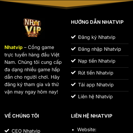
HƯỚNG DẪN NHATVIP
Đăng ký Nhatvip
Nhatvip
– Cổng game
Đăng nhập Nhatvip
trực tuyến hàng đầu Việt
Nạp tiền Nhatvip
Nam. Chúng tôi cung cấp
đa dạng nhiều game hấp
Rút tiền Nhatvip
dẫn cho người chơi. Hãy
đăng ký tham gia và thử
Tải app Nhatvip
vận may ngay hôm nay!
Liên hệ Nhatvip
VỀ CHÚNG TÔI
LIÊN HỆ NHATVIP
Website:
CEO Nhatvip