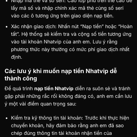
Nhập mã thẻ và số seri: Cào lớp phủ trên thẻ cào để
lấy mã số và nhập chính xác mã thẻ cùng số seri
vào các ô tương ứng trên giao diện nạp tiền.
Xác nhận giao dịch: Nhấn nút “Nạp tiền” hoặc “Hoàn
tất”. Hệ thống sẽ kiểm tra và cộng số tiền tương ứng
vào tài khoản Nhatvip của anh em. Lưu ý rằng
phương thức này thường có mức phí giao dịch nhất
định.
Các lưu ý khi muốn nạp tiền Nhatvip dễ
thành công
Để quá trình
nạp tiền Nhatvip
diễn ra suôn sẻ và tránh
gặp phải những rắc rối không đáng có, anh em cần lưu
ý một vài điểm quan trọng sau:
Kiểm tra kỹ thông tin tài khoản: Trước khi thực hiện
chuyển khoản, hãy đảm bảo rằng anh em đã sao
chép đúng thông tin tài khoản nhận tiền của