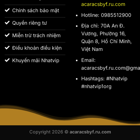
acaracsbyf.ru.com
Chính sách bảo mật
Hotline: 0985512900
Quyền riêng tư
Địa chỉ: 70A An Đ.
Vương, Phường 16,
Miễn trừ trách nhiệm
Quận 8, Hồ Chí Minh,
Điều khoản điều kiện
Việt Nam
Email:
Khuyến mãi Nhatvip
acaracsbyf.ru.com@gma
Hashtags: #Nhatvip
#nhatvip1org
Copyright 2026 ©
acaracsbyf.ru.com