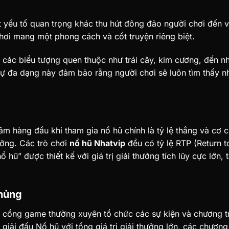
 yếu tố quan trọng khác thu hút đông đảo người chơi đến vớ
chơi mang một phong cách và cốt truyện riêng biệt.
các biểu tượng quen thuộc như trái cây, kim cương, đến nh
Sự đa dạng này đảm bảo rằng người chơi sẽ luôn tìm thấy n
m hàng đầu khi tham gia nổ hũ chính là tỷ lệ thắng và cơ 
ưởng. Các trò chơi
nổ hũ Nhatvip
đều có tỷ lệ RTP (Return t
ổ hũ” được thiết kế với giá trị giải thưởng tích lũy cực lớn
khủng
i, cổng game thường xuyên tổ chức các sự kiện và chương t
iải đấu Nổ hũ với tổng giá trị giải thưởng lớn, các chương 