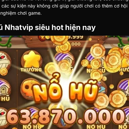
gia các sự kiện này không chỉ giúp người chơi có thêm cơ h
i nghiệm chơi game.
 Nhatvip siêu hot hiện nay