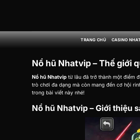
Bỏ
qua
nội
dung
TRANG CHỦ
CASINO NHA
Nổ hũ Nhatvip – Thế giới 
Nổ hũ Nhatvip
từ lâu đã trở thành một điểm 
trò chơi đa dạng mà còn mang đến cơ hội rinh 
trong bài viết này nhé!
Nổ hũ Nhatvip – Giới thiệu 