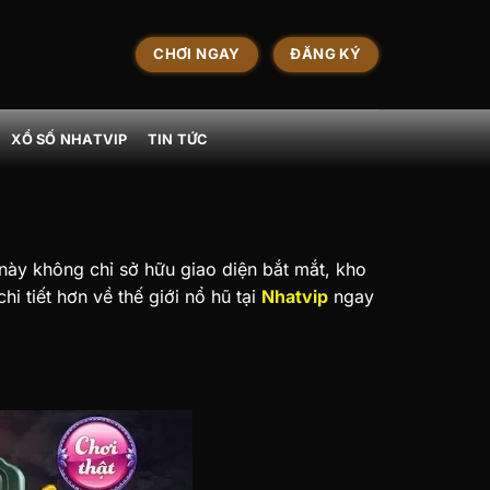
CHƠI NGAY
ĐĂNG KÝ
XỔ SỐ NHATVIP
TIN TỨC
ày không chỉ sở hữu giao diện bắt mắt, kho
i tiết hơn về thế giới nổ hũ tại
Nhatvip
ngay