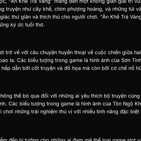
c, “Ăn Khế Trả Vàng” mang đến một không gian giải trí vừa
ong truyện như cây khế, chim phượng hoàng, và những túi
iác thư giãn và thích thú cho người chơi. “Ăn Khế Trả Vàn
ững ký ức tuổi thơ.
 trở về với câu chuyện huyền thoại về cuộc chiến giữa hai
ả bao la. Các biểu tượng trong game là hình ảnh của Sơn Tin
 hấp dẫn bởi cốt truyện và đồ họa mà còn bởi cơ chế nổ hũ 
hông thể bỏ qua đối với những ai yêu thích bộ truyện cùng tê
kinh. Các biểu tượng trong game là hình ảnh của Tôn Ngộ K
hơi những trải nghiệm thú vị với nhiều tính năng đặc biệt v
iểm đến lý tưởng cho những ai đam mê thể loại game slot 