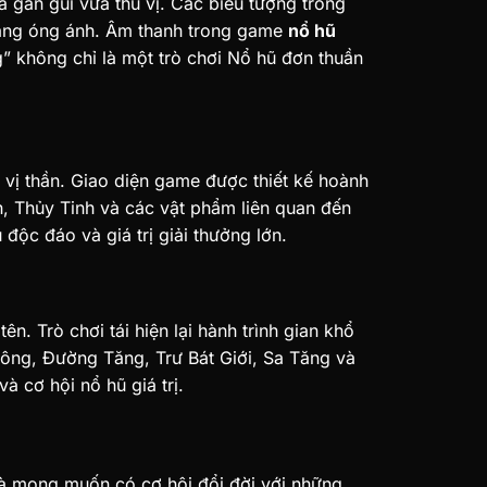
 gần gũi vừa thú vị. Các biểu tượng trong
 vàng óng ánh. Âm thanh trong game
nổ hũ
g” không chỉ là một trò chơi Nổ hũ đơn thuần
 vị thần. Giao diện game được thiết kế hoành
h, Thủy Tinh và các vật phẩm liên quan đến
độc đáo và giá trị giải thưởng lớn.
n. Trò chơi tái hiện lại hành trình gian khổ
hông, Đường Tăng, Trư Bát Giới, Sa Tăng và
à cơ hội nổ hũ giá trị.
và mong muốn có cơ hội đổi đời với những