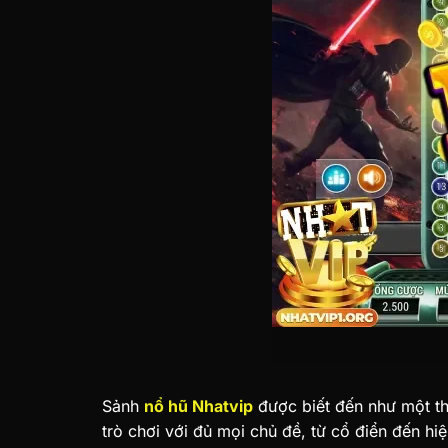
Sảnh
nổ hũ Nhatvip
được biết đến như một thi
trò chơi với đủ mọi chủ đề, từ cổ điển đến hiệ