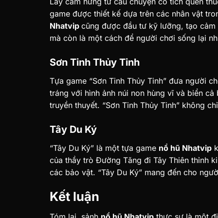
Lấy cảm hứng từ câu chuyện cổ tích quen thuộ
game được thiết kế dựa trên các nhân vật tr
Nhatvip
cũng được đầu tư kỹ lưỡng, tạo cảm g
mà còn là một cách để người chơi sống lại nh
Sơn Tinh Thủy Tinh
Tựa game “Sơn Tinh Thủy Tinh” đưa người chơi
tráng với hình ảnh núi non hùng vĩ và biển c
truyền thuyết. “Sơn Tinh Thủy Tinh” không chỉ
Tây Du Ký
“Tây Du Ký” là một tựa game
nổ hũ Nhatvip
k
của thầy trò Đường Tăng đi Tây Thiên thỉnh 
các bảo vật. “Tây Du Ký” mang đến cho người c
Kết luận
Tóm lại, sảnh
nổ hũ Nhatvip
thực sự là một đ