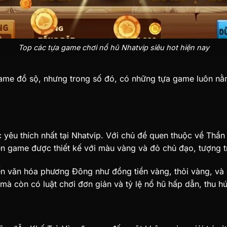
Top các tựa game chơi nổ hũ Nhatvip siêu hot hiện nay
me đồ sộ, nhưng trong số đó, có những tựa game luôn nằm
yêu thích nhất tại Nhatvip. Với chủ đề quen thuộc về Thầ
n game được thiết kế với màu vàng và đỏ chủ đạo, tượng 
n văn hóa phương Đông như đồng tiền vàng, thỏi vàng, và d
à còn có luật chơi đơn giản và tỷ lệ nổ hũ hấp dẫn, thu h