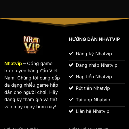
HƯỚNG DẪN NHATVIP
Đăng ký Nhatvip
Nhatvip
– Cổng game
Đăng nhập Nhatvip
trực tuyến hàng đầu Việt
Nạp tiền Nhatvip
Nam. Chúng tôi cung cấp
đa dạng nhiều game hấp
Rút tiền Nhatvip
dẫn cho người chơi. Hãy
đăng ký tham gia và thử
Tải app Nhatvip
vận may ngay hôm nay!
Liên hệ Nhatvip