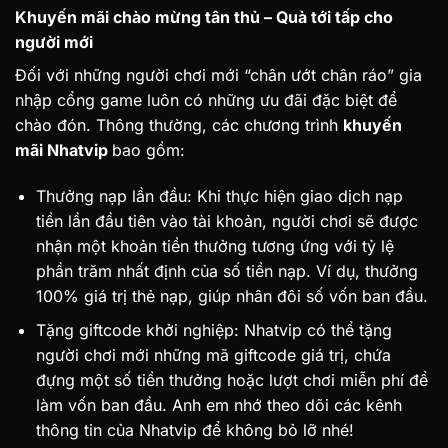
Khuyến mãi chào mừng tân thủ – Quà tới tấp cho
người mới
Đối với những người chơi mới “chân ướt chân ráo” gia
nhập cổng game luôn có những ưu đãi đặc biệt để
chào đón. Thông thường, các chương trình
khuyến
mãi Nhatvip
bao gồm:
Thưởng nạp lần đầu: Khi thực hiện giao dịch nạp
tiền lần đầu tiên vào tài khoản, người chơi sẽ được
nhận một khoản tiền thưởng tương ứng với tỷ lệ
phần trăm nhất định của số tiền nạp. Ví dụ, thưởng
100% giá trị thẻ nạp, giúp nhân đôi số vốn ban đầu.
Tặng giftcode khởi nghiệp: Nhatvip có thể tặng
người chơi mới những mã giftcode giá trị, chứa
đựng một số tiền thưởng hoặc lượt chơi miễn phí để
làm vốn ban đầu. Anh em nhớ theo dõi các kênh
thông tin của Nhatvip để không bỏ lỡ nhé!