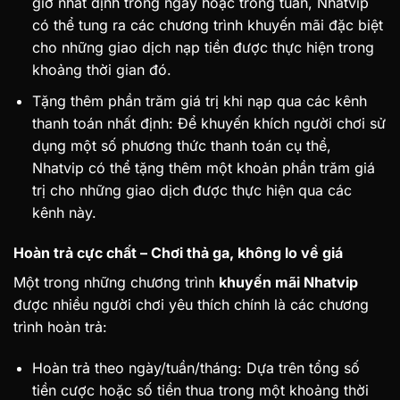
giờ nhất định trong ngày hoặc trong tuần, Nhatvip
có thể tung ra các chương trình khuyến mãi đặc biệt
cho những giao dịch nạp tiền được thực hiện trong
khoảng thời gian đó.
Tặng thêm phần trăm giá trị khi nạp qua các kênh
thanh toán nhất định: Để khuyến khích người chơi sử
dụng một số phương thức thanh toán cụ thể,
Nhatvip có thể tặng thêm một khoản phần trăm giá
trị cho những giao dịch được thực hiện qua các
kênh này.
Hoàn trả cực chất – Chơi thả ga, không lo về giá
Một trong những chương trình
khuyến mãi Nhatvip
được nhiều người chơi yêu thích chính là các chương
trình hoàn trả:
Hoàn trả theo ngày/tuần/tháng: Dựa trên tổng số
tiền cược hoặc số tiền thua trong một khoảng thời