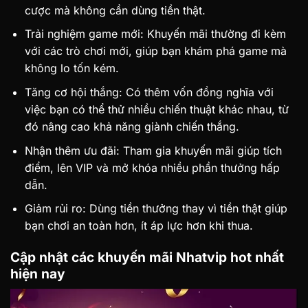
cược mà không cần dùng tiền thật.
Trải nghiệm game mới: Khuyến mãi thường đi kèm
với các trò chơi mới, giúp bạn khám phá game mà
không lo tốn kém.
Tăng cơ hội thắng: Có thêm vốn đồng nghĩa với
việc bạn có thể thử nhiều chiến thuật khác nhau, từ
đó nâng cao khả năng giành chiến thắng.
Nhận thêm ưu đãi: Tham gia khuyến mãi giúp tích
điểm, lên VIP và mở khóa nhiều phần thưởng hấp
dẫn.
Giảm rủi ro: Dùng tiền thưởng thay vì tiền thật giúp
bạn chơi an toàn hơn, ít áp lực hơn khi thua.
Cập nhật các khuyến mãi Nhatvip hot nhất
hiện nay