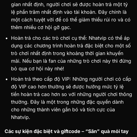
gian nhất định, người chơi sẽ được hoàn trả một tỷ
lệ phần trăm nhất định vào tài khoản. Đây chính là
một cách tuyệt vời để có thể giảm thiểu rủi ro và có
thêm nhiều cơ hội gỡ gạc.
Hoàn trả cho các trò chơi cụ thể: Nhatvip có thể áp
dụng các chương trình hoàn trả đặc biệt cho một số
trò chơi nhất định trong khoảng thời gian khuyến
mãi. Nếu bạn là fan của những trò chơi này thì đừng
bỏ qua cơ hội này nhé!
Hoàn trả theo cấp độ VIP: Những người chơi có cấp
độ VIP cao hơn thường sẽ được hưởng mức tỷ lệ
tiền hoàn trả cao hơn so với những người chơi thông
thường. Đây là một trong những đặc quyền dành
cho những thành viên gắn bó và tích cực của
Nhatvip.
Các sự kiện đặc biệt và giftcode – “Săn” quà mỏi tay