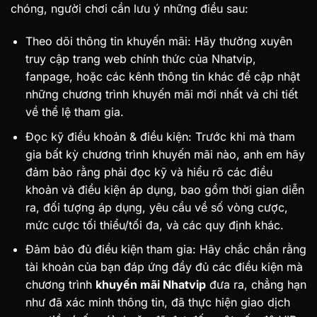
chóng, người chơi cần lưu ý những điều sau:
Theo dõi thông tin khuyến mãi: Hãy thường xuyên
truy cập trang web chính thức của Nhatvip,
fanpage, hoặc các kênh thông tin khác để cập nhật
những chương trình khuyến mãi mới nhất và chi tiết
về thể lệ tham gia.
Đọc kỹ điều khoản & điều kiện: Trước khi mà tham
gia bất kỳ chương trình khuyến mãi nào, anh em hãy
đảm bảo rằng phải đọc kỹ và hiểu rõ các điều
khoản và điều kiện áp dụng, bao gồm thời gian diễn
ra, đối tượng áp dụng, yêu cầu về số vòng cược,
mức cược tối thiểu/tối đa, và các quy định khác.
Đảm bảo đủ điều kiện tham gia: Hãy chắc chắn rằng
tài khoản của bạn đáp ứng đầy đủ các điều kiện mà
chương trình
khuyến mãi Nhatvip
đưa ra, chẳng hạn
như đã xác minh thông tin, đã thực hiện giao dịch