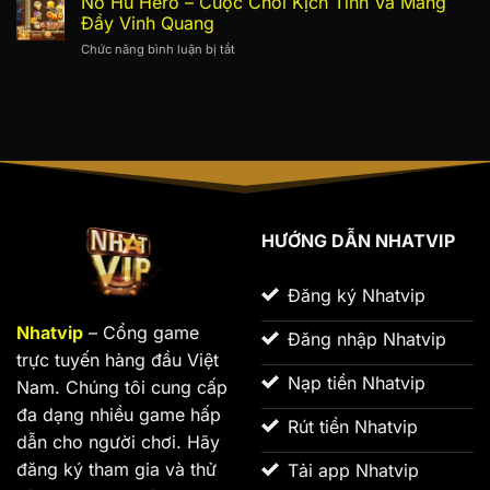
Nổ Hũ Hero – Cuộc Chơi Kịch Tính Và Mang
Game
Sao
Trí
Đầy Vinh Quang
Đổi
–
Đỉnh
Thưởng
Chức năng bình luận bị tắt
ở
Vũ
Cao
Nổ
Trụ
Và
Hũ
Giải
Hấp
Hero
Trí
Dẫn
–
Đổi
Cuộc
Thưởng
Chơi
Bùng
Kịch
Nổ
Tính
Và
Mang
HƯỚNG DẪN NHATVIP
Đầy
Vinh
Quang
Đăng ký Nhatvip
Nhatvip
– Cổng game
Đăng nhập Nhatvip
trực tuyến hàng đầu Việt
Nạp tiền Nhatvip
Nam. Chúng tôi cung cấp
đa dạng nhiều game hấp
Rút tiền Nhatvip
dẫn cho người chơi. Hãy
đăng ký tham gia và thử
Tải app Nhatvip