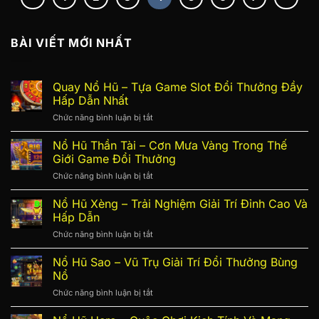
BÀI VIẾT MỚI NHẤT
Quay Nổ Hũ – Tựa Game Slot Đổi Thưởng Đầy
Hấp Dẫn Nhất
Chức năng bình luận bị tắt
ở
Quay
Nổ
Nổ Hũ Thần Tài – Cơn Mưa Vàng Trong Thế
Hũ
Giới Game Đổi Thưởng
–
Chức năng bình luận bị tắt
ở
Tựa
Nổ
Game
Hũ
Nổ Hũ Xèng – Trải Nghiệm Giải Trí Đỉnh Cao Và
Slot
Thần
Đổi
Hấp Dẫn
Tài
Thưởng
Chức năng bình luận bị tắt
ở
–
Đầy
Nổ
Cơn
Hấp
Hũ
Nổ Hũ Sao – Vũ Trụ Giải Trí Đổi Thưởng Bùng
Mưa
Dẫn
Xèng
Vàng
Nổ
Nhất
–
Trong
Chức năng bình luận bị tắt
ở
Trải
Thế
Nổ
Nghiệm
Giới
Hũ
Giải