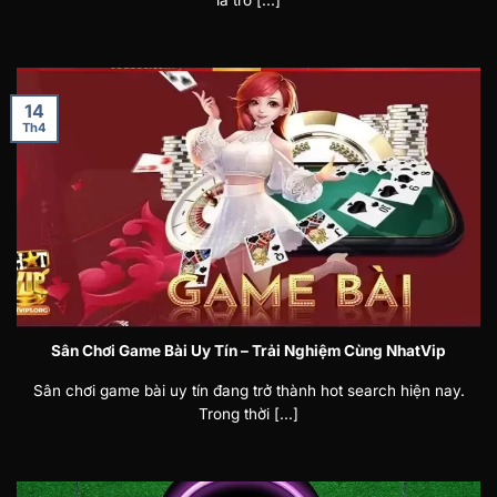
14
Th4
Sân Chơi Game Bài Uy Tín – Trải Nghiệm Cùng NhatVip
Sân chơi game bài uy tín đang trở thành hot search hiện nay.
Trong thời [...]