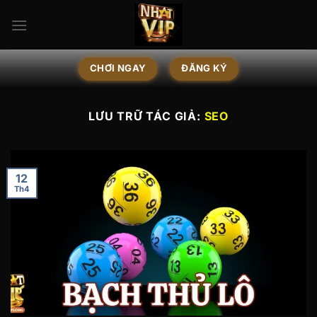
Bỏ
qua
nội
dung
CHƠI NGAY
ĐĂNG KÝ
LƯU TRỮ TÁC GIẢ:
SEO
12
Th4