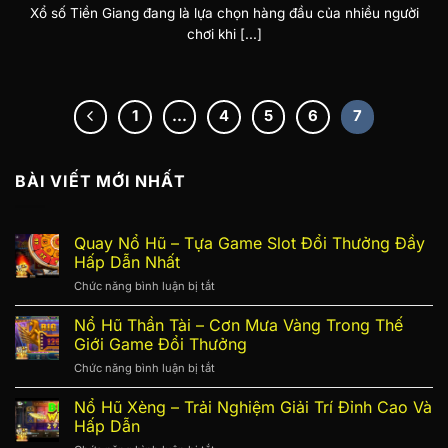
Xổ số Tiền Giang đang là lựa chọn hàng đầu của nhiều người
chơi khi [...]
1
…
4
5
6
7
BÀI VIẾT MỚI NHẤT
Quay Nổ Hũ – Tựa Game Slot Đổi Thưởng Đầy
Hấp Dẫn Nhất
Chức năng bình luận bị tắt
ở
Quay
Nổ
Nổ Hũ Thần Tài – Cơn Mưa Vàng Trong Thế
Hũ
Giới Game Đổi Thưởng
–
Chức năng bình luận bị tắt
ở
Tựa
Nổ
Game
Hũ
Nổ Hũ Xèng – Trải Nghiệm Giải Trí Đỉnh Cao Và
Slot
Thần
Đổi
Hấp Dẫn
Tài
Thưởng