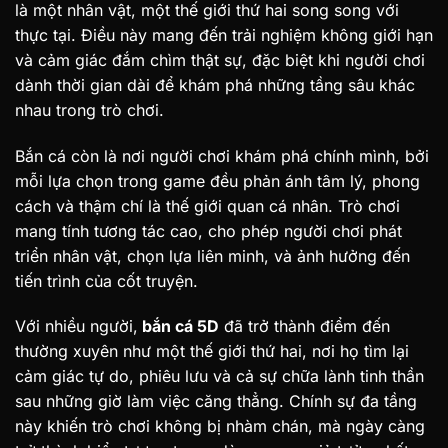
là một nhân vật, một thế giới thứ hai song song với
thực tại. Điều này mang đến trải nghiệm không giới hạn
và cảm giác đắm chìm thật sự, đặc biệt khi người chơi
dành thời gian dài để khám phá những tầng sâu khác
nhau trong trò chơi.
Bắn cá còn là nơi người chơi khám phá chính mình, bởi
mỗi lựa chọn trong game đều phản ánh tâm lý, phong
cách và thậm chí là thế giới quan cá nhân. Trò chơi
mang tính tương tác cao, cho phép người chơi phát
triển nhân vật, chọn lựa liên minh, và ảnh hưởng đến
tiến trình của cốt truyện.
Với nhiều người,
bắn cá 5D
đã trở thành điểm đến
thường xuyên như một thế giới thứ hai, nơi họ tìm lại
cảm giác tự do, phiêu lưu và cả sự chữa lành tinh thần
sau những giờ làm việc căng thẳng. Chính sự đa tầng
này khiến trò chơi không bị nhàm chán, mà ngày càng