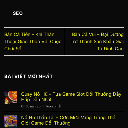
SEO
Bắn Cá Tiên – Khi Thần
Bắn Cá Vui – Đại Dương
Thoại Giao Thoa Với Cuộc
Trở Thành Sân Khấu Giải
Chơi Số
Trí Đỉnh Cao
BÀI VIẾT MỚI NHẤT
Quay Nổ Hũ – Tựa Game Slot Đổi Thưởng Đầy
Hấp Dẫn Nhất
Chức năng bình luận bị tắt
ở
Quay
Nổ
Nổ Hũ Thần Tài – Cơn Mưa Vàng Trong Thế
Hũ
Giới Game Đổi Thưởng
–