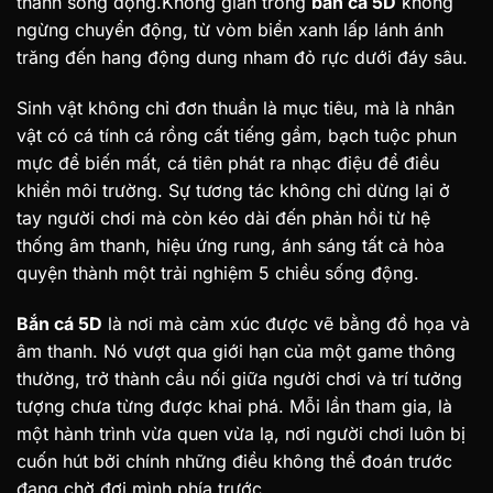
thanh sống động.Không gian trong
bắn cá 5D
không
ngừng chuyển động, từ vòm biển xanh lấp lánh ánh
trăng đến hang động dung nham đỏ rực dưới đáy sâu.
Sinh vật không chỉ đơn thuần là mục tiêu, mà là nhân
vật có cá tính cá rồng cất tiếng gầm, bạch tuộc phun
mực để biến mất, cá tiên phát ra nhạc điệu để điều
khiển môi trường. Sự tương tác không chỉ dừng lại ở
tay người chơi mà còn kéo dài đến phản hồi từ hệ
thống âm thanh, hiệu ứng rung, ánh sáng tất cả hòa
quyện thành một trải nghiệm 5 chiều sống động.
Bắn cá 5D
là nơi mà cảm xúc được vẽ bằng đồ họa và
âm thanh. Nó vượt qua giới hạn của một game thông
thường, trở thành cầu nối giữa người chơi và trí tưởng
tượng chưa từng được khai phá. Mỗi lần tham gia, là
một hành trình vừa quen vừa lạ, nơi người chơi luôn bị
cuốn hút bởi chính những điều không thể đoán trước
đang chờ đợi mình phía trước.