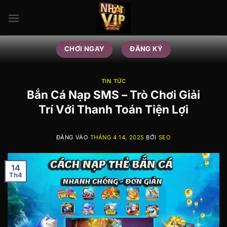
Bỏ
qua
nội
dung
CHƠI NGAY
ĐĂNG KÝ
TIN TỨC
Bắn Cá Nạp SMS – Trò Chơi Giải
Trí Với Thanh Toán Tiện Lợi
ĐĂNG VÀO
THÁNG 4 14, 2025
BỞI
SEO
14
Th4