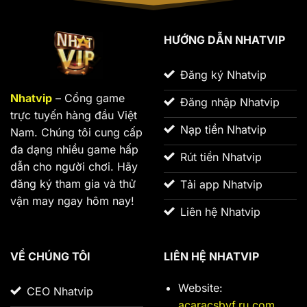
Kịch
Nổ
Tính
Và
Mang
HƯỚNG DẪN NHATVIP
Đầy
Vinh
Quang
Đăng ký Nhatvip
Nhatvip
– Cổng game
Đăng nhập Nhatvip
trực tuyến hàng đầu Việt
Nạp tiền Nhatvip
Nam. Chúng tôi cung cấp
đa dạng nhiều game hấp
Rút tiền Nhatvip
dẫn cho người chơi. Hãy
đăng ký tham gia và thử
Tải app Nhatvip
vận may ngay hôm nay!
Liên hệ Nhatvip
VỀ CHÚNG TÔI
LIÊN HỆ NHATVIP
Website:
CEO Nhatvip
acaracsbyf.ru.com