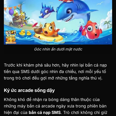
Góc nhìn ẩn dưới mặt nước
Trước khi khám phá sâu hơn, hãy nhìn lại bắn cá nạp
tiền qua SMS dưới góc nhìn đa chiều, nơi mỗi yếu tố
trong trò chơi đều gợi mở những tầng nghĩa thú vị.
Ký ức arcade sống dậy
Không khó để nhận ra bóng dáng thân thuộc của
những máy bắn cá arcade ngày xưa trong phiên bản
hiện đại của
bắn cá nạp SMS
. Trò chơi không chỉ giữ