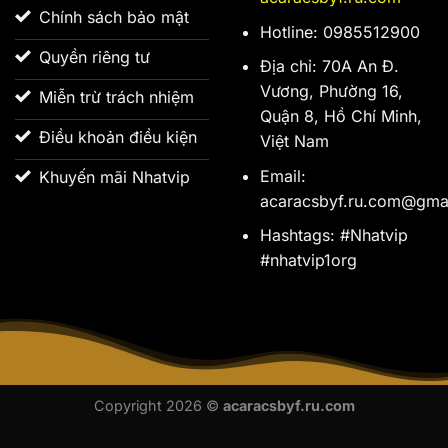
Chính sách bảo mật
Hotline: 0985512900
Quyền riêng tư
Địa chỉ: 70A An Đ.
Vương, Phường 16,
Miễn trừ trách nhiệm
Quận 8, Hồ Chí Minh,
Điều khoản điều kiện
Việt Nam
Email:
Khuyến mãi Nhatvip
acaracsbyf.ru.com@gma
Hashtags: #Nhatvip
#nhatvip1org
Copyright 2026 ©
acaracsbyf.ru.com