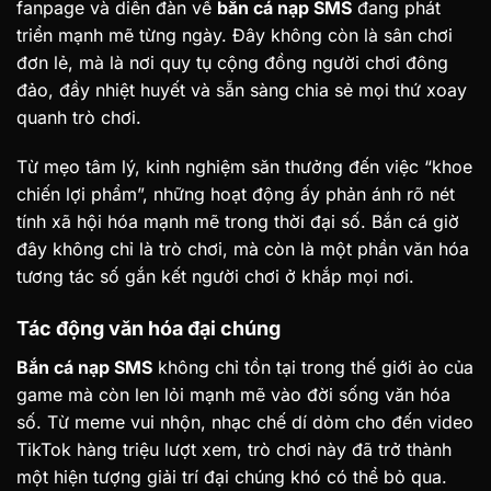
fanpage và diễn đàn về
bắn cá nạp SMS
đang phát
triển mạnh mẽ từng ngày. Đây không còn là sân chơi
đơn lẻ, mà là nơi quy tụ cộng đồng người chơi đông
đảo, đầy nhiệt huyết và sẵn sàng chia sẻ mọi thứ xoay
quanh trò chơi.
Từ mẹo tâm lý, kinh nghiệm săn thưởng đến việc “khoe
chiến lợi phẩm”, những hoạt động ấy phản ánh rõ nét
tính xã hội hóa mạnh mẽ trong thời đại số. Bắn cá giờ
đây không chỉ là trò chơi, mà còn là một phần văn hóa
tương tác số gắn kết người chơi ở khắp mọi nơi.
Tác động văn hóa đại chúng
Bắn cá nạp SMS
không chỉ tồn tại trong thế giới ảo của
game mà còn len lỏi mạnh mẽ vào đời sống văn hóa
số. Từ meme vui nhộn, nhạc chế dí dỏm cho đến video
TikTok hàng triệu lượt xem, trò chơi này đã trở thành
một hiện tượng giải trí đại chúng khó có thể bỏ qua.