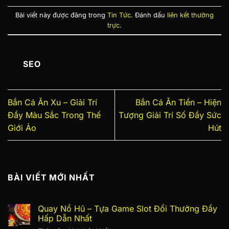
Bài viết này được đăng trong
Tin Tức
. Đánh dấu
liên kết thường
trực
.
SEO
Bắn Cá Ăn Xu – Giải Trí
Bắn Cá Ăn Tiền – Hiện
Đầy Màu Sắc Trong Thế
Tượng Giải Trí Số Đầy Sức
Giới Ảo
Hút
BÀI VIẾT MỚI NHẤT
Quay Nổ Hũ – Tựa Game Slot Đổi Thưởng Đầy
Hấp Dẫn Nhất