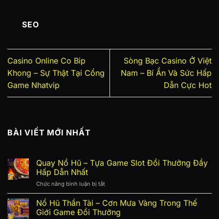
SEO
Casino Online Co Bip
Sòng Bạc Casino Ở Việt
Khong – Sự Thật Tại Cổng
Nam – Bí Ẩn Và Sức Hấp
Game Nhatvip
Dẫn Cực Hot
BÀI VIẾT MỚI NHẤT
Quay Nổ Hũ – Tựa Game Slot Đổi Thưởng Đầy
Hấp Dẫn Nhất
Chức năng bình luận bị tắt
ở
Quay
Nổ
Nổ Hũ Thần Tài – Cơn Mưa Vàng Trong Thế
Hũ
Giới Game Đổi Thưởng
–