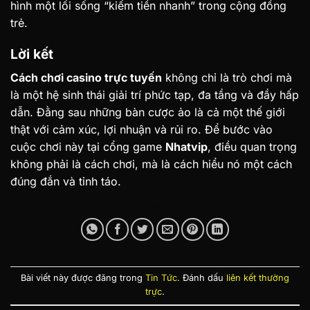
hình một lối sống “kiếm tiền nhanh” trong cộng đồng
trẻ.
Lời kết
Cách chơi casino trực tuyến
không chỉ là trò chơi mà
là một hệ sinh thái giải trí phức tạp, đa tầng và đầy hấp
dẫn. Đằng sau những bàn cược ảo là cả một thế giới
thật với cảm xúc, lợi nhuận và rủi ro. Để bước vào
cuộc chơi này tại cổng game
Nhatvip
, điều quan trọng
không phải là cách chơi, mà là cách hiểu nó một cách
đúng đắn và tỉnh táo.
Bài viết này được đăng trong
Tin Tức
. Đánh dấu
liên kết thường
trực
.