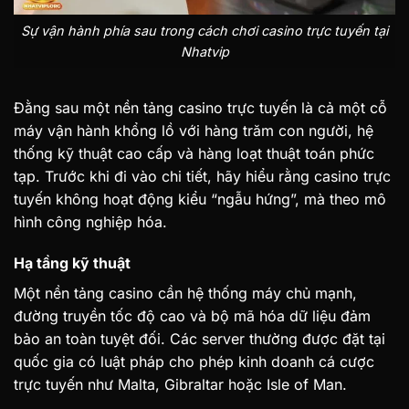
Sự vận hành phía sau trong cách chơi casino trực tuyến tại
Nhatvip
Đằng sau một nền tảng casino trực tuyến là cả một cỗ
máy vận hành khổng lồ với hàng trăm con người, hệ
thống kỹ thuật cao cấp và hàng loạt thuật toán phức
tạp. Trước khi đi vào chi tiết, hãy hiểu rằng casino trực
tuyến không hoạt động kiểu “ngẫu hứng”, mà theo mô
hình công nghiệp hóa.
Hạ tầng kỹ thuật
Một nền tảng casino cần hệ thống máy chủ mạnh,
đường truyền tốc độ cao và bộ mã hóa dữ liệu đảm
bảo an toàn tuyệt đối. Các server thường được đặt tại
quốc gia có luật pháp cho phép kinh doanh cá cược
trực tuyến như Malta, Gibraltar hoặc Isle of Man.