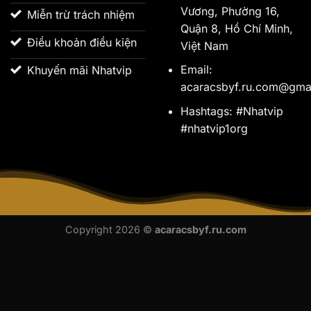
Vương, Phường 16,
Miễn trừ trách nhiệm
Quận 8, Hồ Chí Minh,
Điều khoản điều kiện
Việt Nam
Email:
Khuyến mãi Nhatvip
acaracsbyf.ru.com@gma
Hashtags: #Nhatvip
#nhatvip1org
Copyright 2026 ©
acaracsbyf.ru.com