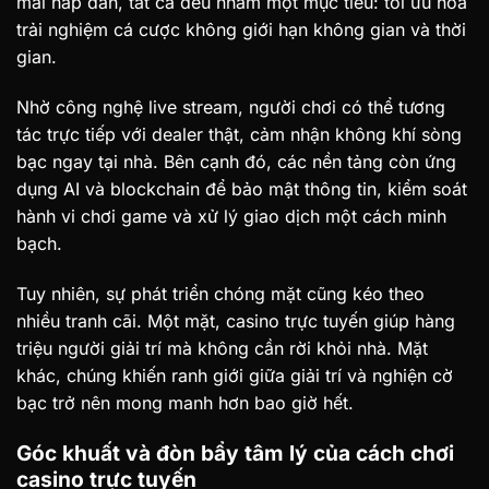
mãi hấp dẫn, tất cả đều nhằm một mục tiêu: tối ưu hóa
trải nghiệm cá cược không giới hạn không gian và thời
gian.
Nhờ công nghệ live stream, người chơi có thể tương
tác trực tiếp với dealer thật, cảm nhận không khí sòng
bạc ngay tại nhà. Bên cạnh đó, các nền tảng còn ứng
dụng AI và blockchain để bảo mật thông tin, kiểm soát
hành vi chơi game và xử lý giao dịch một cách minh
bạch.
Tuy nhiên, sự phát triển chóng mặt cũng kéo theo
nhiều tranh cãi. Một mặt, casino trực tuyến giúp hàng
triệu người giải trí mà không cần rời khỏi nhà. Mặt
khác, chúng khiến ranh giới giữa giải trí và nghiện cờ
bạc trở nên mong manh hơn bao giờ hết.
Góc khuất và đòn bẩy tâm lý của cách chơi
casino trực tuyến