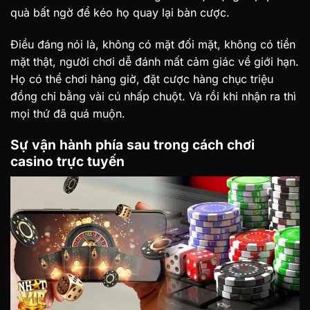
quà bất ngờ để kéo họ quay lại bàn cược.
Điều đáng nói là, không có mặt đối mặt, không có tiền
mặt thật, người chơi dễ đánh mất cảm giác về giới hạn.
Họ có thể chơi hàng giờ, đặt cược hàng chục triệu
đồng chỉ bằng vài cú nhấp chuột. Và rồi khi nhận ra thì
mọi thứ đã quá muộn.
Sự vận hành phía sau trong cách chơi
casino trực tuyến