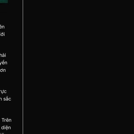
ên
iới
hải
uyển
hơn
rực
h sắc
 Trên
 diện