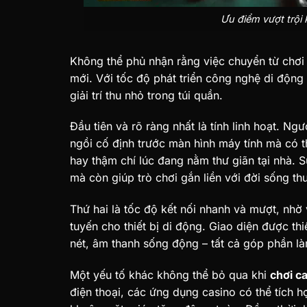
Ưu điểm vượt trội 
Không thể phủ nhận rằng việc chuyển từ chơi 
mới. Với tốc độ phát triển công nghệ di động
giải trí thu nhỏ trong túi quần.
Đầu tiên và rõ ràng nhất là tính linh hoạt. Ng
ngồi cố định trước màn hình máy tính mà có th
hay thậm chí lúc đang nằm thư giãn tại nhà. S
mà còn giúp trò chơi gắn liền với đời sống t
Thứ hai là tốc độ kết nối nhanh và mượt, nhờ
tuyến cho thiết bị di động. Giao diện được th
nét, âm thanh sống động – tất cả góp phần là
Một yếu tố khác không thể bỏ qua khi
chơi c
điện thoại, các ứng dụng casino có thể tích 