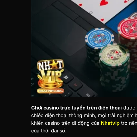
Chơi casino trực tuyến trên điện thoại
được g
chiếc điện thoại thông minh, mọi trải nghiệm
khiến casino trên di động của
Nhatvip
trở nên
của thời đại số.