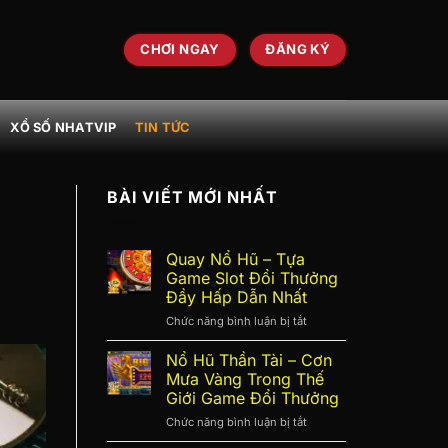
CHƠI NGAY
ĐĂNG KÝ
XỔ SỐ NHATVIP
TIN TỨC
BÀI VIẾT MỚI NHẤT
Quay Nổ Hũ – Tựa
Game Slot Đổi Thưởng
Đầy Hấp Dẫn Nhất
Chức năng bình luận bị tắt
ở
Quay
Nổ
Nổ Hũ Thần Tài – Cơn
Hũ
Mưa Vàng Trong Thế
–
Giới Game Đổi Thưởng
Tựa
Chức năng bình luận bị tắt
ở
Game
Nổ
Slot