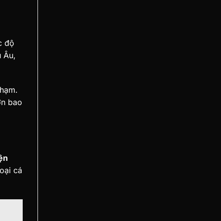
c độ
u Âu,
chạm.
ơn bao
iện
oại cá