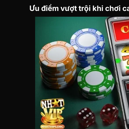
Ưu điểm vượt trội khi chơi c