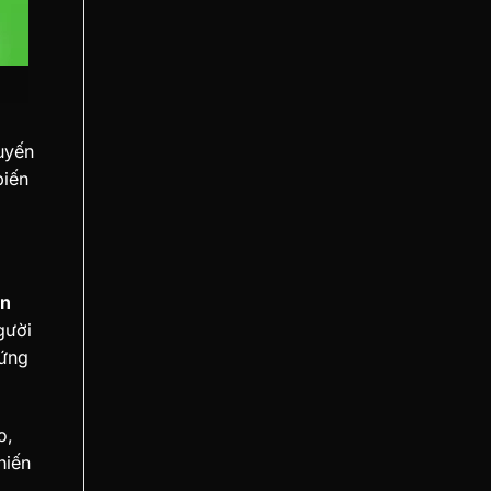
tuyến
biến
ến
gười
 ứng
o,
hiến