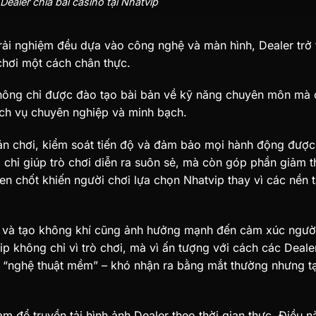
 Dealer chia bài casino tại Nhatvip
trải nghiệm đều dựa vào công nghệ và màn hình, Dealer trở
 chơi một cách chân thực.
hông chỉ được đào tạo bài bản về kỹ năng chuyên môn mà 
ch vụ chuyên nghiệp và minh bạch.
i ván chơi, kiểm soát tiến độ và đảm bảo mọi hành động được
 chỉ giúp trò chơi diễn ra suôn sẻ, mà còn góp phần giảm t
en chốt khiến người chơi lựa chọn Nhatvip thay vì các nền 
m và tạo không khí cũng ảnh hưởng mạnh đến cảm xúc người
ip không chỉ vì trò chơi, mà vì ấn tượng với cách các Deal
ại “nghệ thuật mềm” – khó nhận ra bằng mắt thường nhưng t
m để truyền tải hình ảnh Dealer theo thời gian thực. Điều n