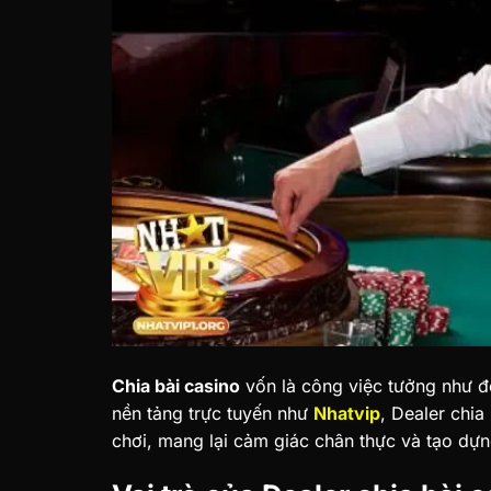
Chia bài casino
vốn là công việc tưởng như đ
nền tảng trực tuyến như
Nhatvip
, Dealer chia
chơi, mang lại cảm giác chân thực và tạo dựn