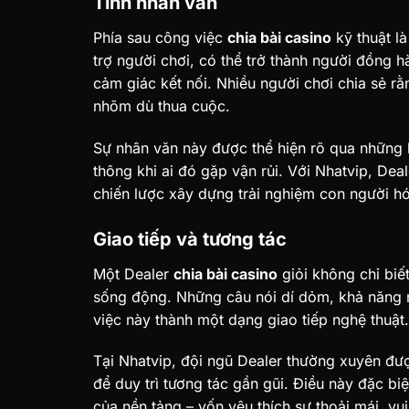
Tính nhân văn
Phía sau công việc
chia bài casino
kỹ thuật là
trợ người chơi, có thể trở thành người đồng h
cảm giác kết nối. Nhiều người chơi chia sẻ rằn
nhõm dù thua cuộc.
Sự nhân văn này được thể hiện rõ qua những l
thông khi ai đó gặp vận rủi. Với Nhatvip, Dea
chiến lược xây dựng trải nghiệm con người hó
Giao tiếp và tương tác
Một Dealer
chia bài casino
giỏi không chỉ biế
sống động. Những câu nói dí dỏm, khả năng n
việc này thành một dạng giao tiếp nghệ thuật.
Tại Nhatvip, đội ngũ Dealer thường xuyên đư
để duy trì tương tác gần gũi. Điều này đặc biệ
của nền tảng – vốn yêu thích sự thoải mái, v