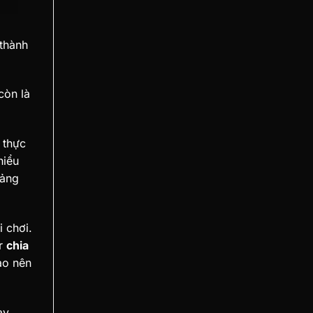
 thành
còn là
 thực
hiểu
tảng
 chơi.
er
chia
ạo nên
ày