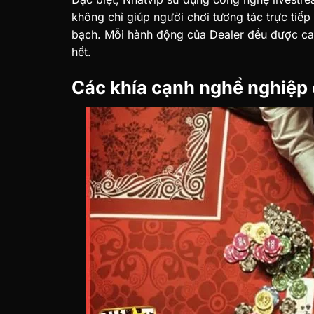
không chỉ giúp người chơi tương tác trực tiế
bạch. Mỗi hành động của Dealer đều được came
hết.
Các khía cạnh nghề nghiệp 