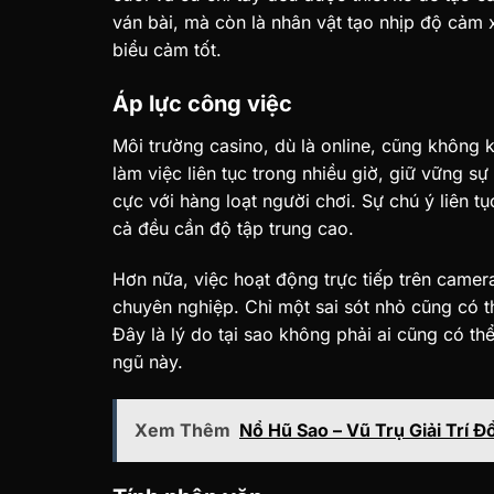
ván bài, mà còn là nhân vật tạo nhịp độ cảm x
biểu cảm tốt.
Áp lực công việc
Môi trường casino, dù là online, cũng không 
làm việc liên tục trong nhiều giờ, giữ vững sự
cực với hàng loạt người chơi. Sự chú ý liên tụ
cả đều cần độ tập trung cao.
Hơn nữa, việc hoạt động trực tiếp trên camera
chuyên nghiệp. Chỉ một sai sót nhỏ cũng có t
Đây là lý do tại sao không phải ai cũng có th
ngũ này.
Xem Thêm
Nổ Hũ Sao – Vũ Trụ Giải Trí 