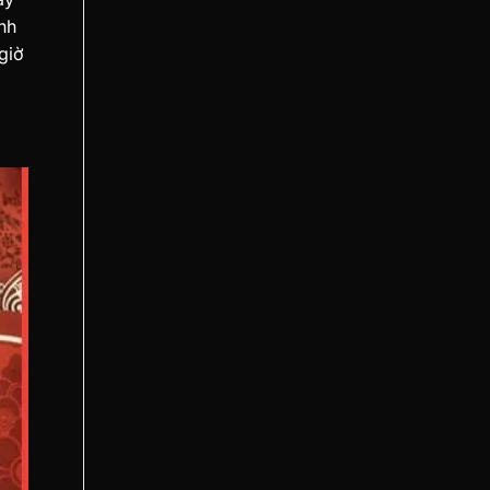
nh
giờ