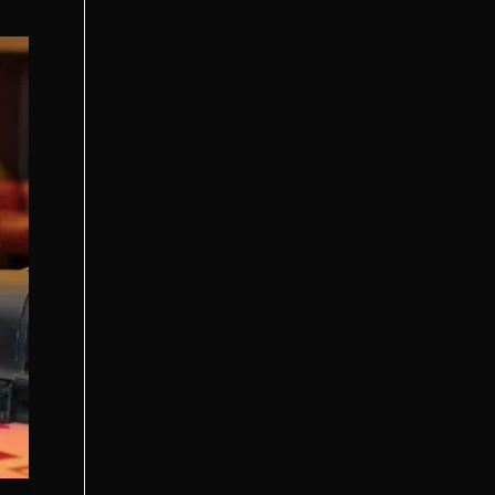
Đầy
Vinh
Quang