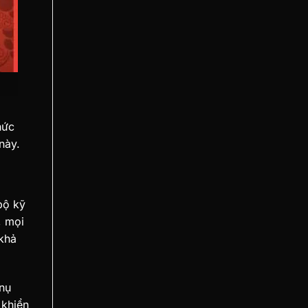
hức
này.
bộ kỹ
, mọi
 khả
 nụ
 khiển