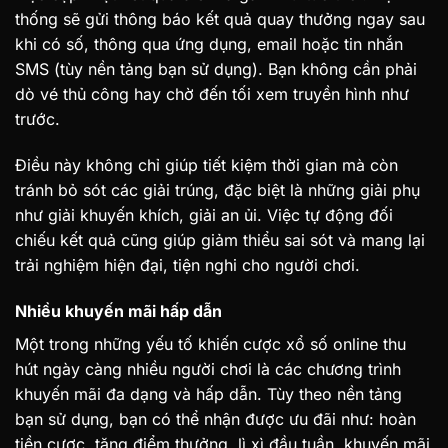
thống sẽ gửi thông báo kết quả quay thưởng ngay sau
khi có số, thông qua ứng dụng, email hoặc tin nhắn
SMS (tùy nền tảng bạn sử dụng). Bạn không cần phải
dò vé thủ công hay chờ đến tối xem truyền hình như
trước.
Điều này không chỉ giúp tiết kiệm thời gian mà còn
tránh bỏ sót các giải trúng, đặc biệt là những giải phụ
như giải khuyến khích, giải an ủi. Việc tự động đối
chiếu kết quả cũng giúp giảm thiểu sai sót và mang lại
trải nghiệm hiện đại, tiện nghi cho người chơi.
Nhiều khuyến mãi hấp dẫn
Một trong những yếu tố khiến cược xổ số online thu
hút ngày càng nhiều người chơi là các chương trình
khuyến mãi đa dạng và hấp dẫn. Tùy theo nền tảng
bạn sử dụng, bạn có thể nhận được ưu đãi như: hoàn
tiền cược, tặng điểm thưởng, lì xì đầu tuần, khuyến mãi