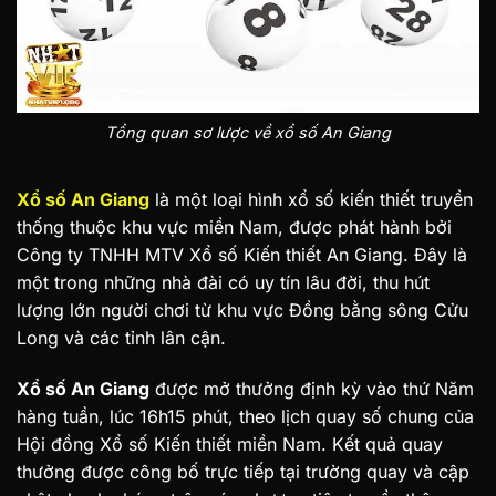
Tổng quan sơ lược về xổ số An Giang
Xổ số An Giang
là một loại hình xổ số kiến thiết truyền
thống thuộc khu vực miền Nam, được phát hành bởi
Công ty TNHH MTV Xổ số Kiến thiết An Giang. Đây là
một trong những nhà đài có uy tín lâu đời, thu hút
lượng lớn người chơi từ khu vực Đồng bằng sông Cửu
Long và các tỉnh lân cận.
Xổ số An Giang
được mở thưởng định kỳ vào thứ Năm
hàng tuần, lúc 16h15 phút, theo lịch quay số chung của
Hội đồng Xổ số Kiến thiết miền Nam. Kết quả quay
thưởng được công bố trực tiếp tại trường quay và cập