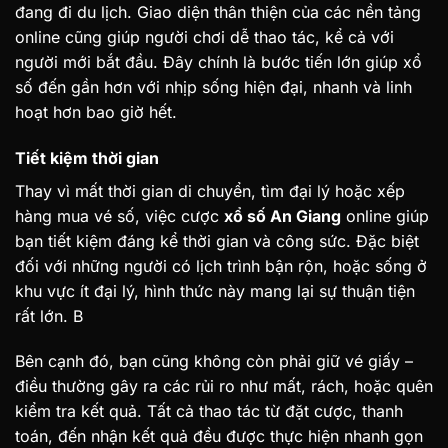
đang đi du lịch. Giao diện thân thiện của các nền tảng
online cũng giúp người chơi dễ thao tác, kể cả với
người mới bắt đầu. Đây chính là bước tiến lớn giúp xổ
số đến gần hơn với nhịp sống hiện đại, nhanh và linh
hoạt hơn bao giờ hết.
Tiết kiệm thời gian
Thay vì mất thời gian di chuyển, tìm đại lý hoặc xếp
hàng mua vé số, việc cược
xổ số An Giang
online giúp
bạn tiết kiệm đáng kể thời gian và công sức. Đặc biệt
đối với những người có lịch trình bận rộn, hoặc sống ở
khu vực ít đại lý, hình thức này mang lại sự thuận tiện
rất lớn. B
Bên cạnh đó, bạn cũng không còn phải giữ vé giấy –
điều thường gây ra các rủi ro như mất, rách, hoặc quên
kiểm tra kết quả. Tất cả thao tác từ đặt cược, thanh
toán, đến nhận kết quả đều được thực hiện nhanh gọn