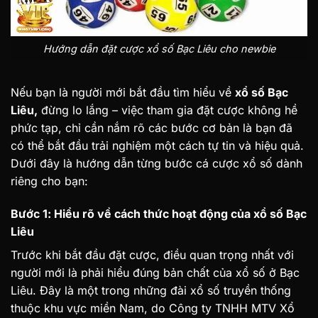
Hướng dẫn đặt cược xổ số Bạc Liêu cho newbie
Nếu bạn là người mới bắt đầu tìm hiểu về
xổ số Bạc
Liêu,
đừng lo lắng – việc tham gia đặt cược không hề
phức tạp, chỉ cần nắm rõ các bước cơ bản là bạn đã
có thể bắt đầu trải nghiệm một cách tự tin và hiệu quả.
Dưới đây là hướng dẫn từng bước cá cược xổ số dành
riêng cho bạn:
Bước 1: Hiểu rõ về cách thức hoạt động của xổ số Bạc
Liêu
Trước khi bắt đầu đặt cược, điều quan trọng nhất với
người mới là phải hiểu đúng bản chất của xổ số ở Bạc
Liêu. Đây là một trong những đài xổ số truyền thống
thuộc khu vực miền Nam, do Công ty TNHH MTV Xổ