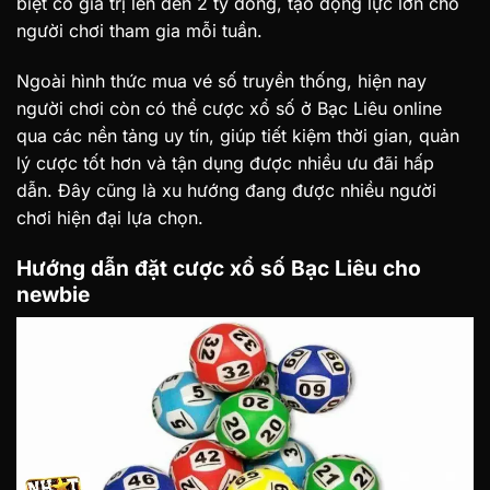
biệt có giá trị lên đến 2 tỷ đồng, tạo động lực lớn cho
người chơi tham gia mỗi tuần.
Ngoài hình thức mua vé số truyền thống, hiện nay
người chơi còn có thể cược xổ số ở Bạc Liêu online
qua các nền tảng uy tín, giúp tiết kiệm thời gian, quản
lý cược tốt hơn và tận dụng được nhiều ưu đãi hấp
dẫn. Đây cũng là xu hướng đang được nhiều người
chơi hiện đại lựa chọn.
Hướng dẫn đặt cược xổ số Bạc Liêu cho
newbie