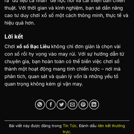
ra “dữ liệu cá nhân” để học hỏi và cải thiện dần chiến
thuật. Với thời gian và kinh nghiệm, bạn sẽ dần nâng
cao tư duy chơi xổ số một cách thông minh, thực tế và
hiệu quả hơn.
Lời kết
Chơi
xổ số Bạc Liêu
không chỉ đơn giản là chọn vài
con số rồi hy vọng vào may rủi. Với sự hướng dẫn từ
chuyên gia, bạn hoàn toàn có thể biến việc chơi số
thành một hoạt động mang tính chiến lược – nơi mà
phân tích, quan sát và quản lý vốn là những yếu tố
quan trọng không kém gì vận may.
Bài viết này được đăng trong
Tin Tức
. Đánh dấu
liên kết thường
trực
.