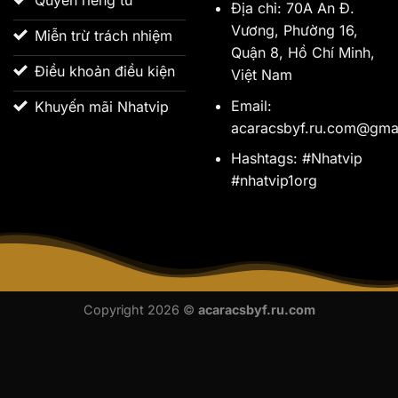
Địa chỉ: 70A An Đ.
Vương, Phường 16,
Miễn trừ trách nhiệm
Quận 8, Hồ Chí Minh,
Điều khoản điều kiện
Việt Nam
Email:
Khuyến mãi Nhatvip
acaracsbyf.ru.com@gma
Hashtags: #Nhatvip
#nhatvip1org
Copyright 2026 ©
acaracsbyf.ru.com