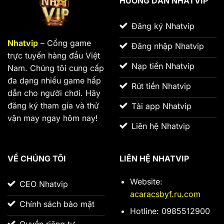
HƯỚNG DẪN NHATVIP
Đầy
Vinh
Quang
Đăng ký Nhatvip
Nhatvip
– Cổng game
Đăng nhập Nhatvip
trực tuyến hàng đầu Việt
Nạp tiền Nhatvip
Nam. Chúng tôi cung cấp
đa dạng nhiều game hấp
Rút tiền Nhatvip
dẫn cho người chơi. Hãy
đăng ký tham gia và thử
Tải app Nhatvip
vận may ngay hôm nay!
Liên hệ Nhatvip
VỀ CHÚNG TÔI
LIÊN HỆ NHATVIP
Website:
CEO Nhatvip
acaracsbyf.ru.com
Chính sách bảo mật
Hotline: 0985512900
Quyền riêng tư