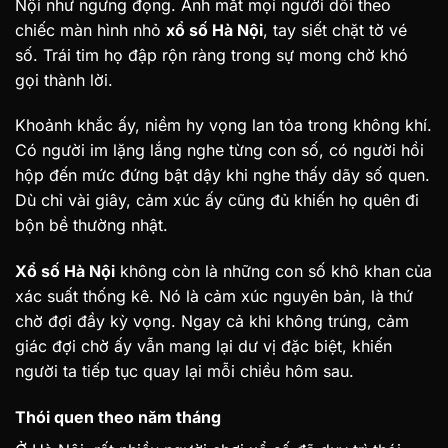
Nội như ngưng đọng. Ánh mắt mọi người dõi theo
chiếc màn hình nhỏ
xổ số Hà Nội
, tay siết chặt tờ vé
số. Trái tim họ đập rộn ràng trong sự mong chờ khó
gọi thành lời.
Khoảnh khắc ấy, niềm hy vọng lan tỏa trong không khí.
Có người im lặng lắng nghe từng con số, có người hồi
hộp đến mức đứng bật dậy khi nghe thấy dãy số quen.
Dù chỉ vài giây, cảm xúc ấy cũng đủ khiến họ quên đi
bộn bề thường nhật.
Xổ số Hà Nội
không còn là những con số khô khan của
xác suất thống kê. Nó là cảm xúc nguyên bản, là thứ
chờ đợi đầy kỳ vọng. Ngay cả khi không trúng, cảm
giác đợi chờ ấy vẫn mang lại dư vị đặc biệt, khiến
người ta tiếp tục quay lại mỗi chiều hôm sau.
Thói quen theo năm tháng