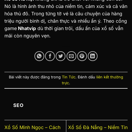
Nó là hình ảnh thu nhỏ của niềm tin, cảm xúc và cả văn
hóa thủ đô. Trong từng tờ vé là câu chuyện của hàng
triệu người bình dị, chân thực và nhiều ẩn ý. Theo cổng
game
Nhatvip
dù thời gian trôi, dấu ấn của xổ số vẫn
mãi còn nguyên vẹn.
Bài viết này được đăng trong
Tin Tức
. Đánh dấu
liên kết thường
trực
.
SEO
Xổ Số Minh Ngọc – Cách
Xổ Số Đà Nẵng – Niềm Tin