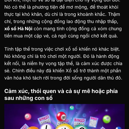
Nó có thể là phương tiện để mơ mộng, để thoát khỏi
thực tại khó khăn, dù chỉ là trong khoảnh khắc. Thậm
chí, trong những cộng đồng lao động thu nhập thấp,
xổ số Hà Nội
còn mang tính cộng đồng cả xóm chung
tiền mua một cặp vé, cả ngõ cùng ngồi chờ kết quả.
Tính tập thể trong việc chơi xổ số khiến nó khác biệt.
Nó không chỉ là trò chơi một người. Đó là hành động
kết nối, là niềm hy vọng tập thể, là cảm xúc được chia
sẻ. Chính điều này đã khiến Xổ số trở thành một phần
văn hóa khó tách rời trong đời sống người dân thủ đô.
Cảm xúc, thói quen và cả sự mê hoặc phía
sau những con số