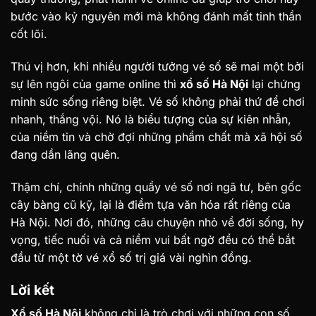
bước vào kỷ nguyên mới mà không đánh mất tinh thần
cốt lõi.
Thú vị hơn, khi nhiều người tưởng vé số sẽ mai một bởi
sự lên ngôi của game online thì
xổ số Hà Nội
lại chứng
minh sức sống riêng biệt. Vé số không phải thứ để chơi
nhanh, thắng vội. Nó là biểu tượng của sự kiên nhẫn,
của niềm tin và chờ đợi những phẩm chất mà xã hội số
đang dần lãng quên.
Thậm chí, chính những quầy vé số nơi ngã tư, bên gốc
cây bàng cũ kỹ, lại là điểm tựa văn hóa rất riêng của
Hà Nội. Nơi đó, những câu chuyện nhỏ về đời sống, hy
vọng, tiếc nuối và cả niềm vui bất ngờ đều có thể bắt
đầu từ một tờ vé xổ số trị giá vài nghìn đồng.
Lời kết
Xổ số Hà Nội
không chỉ là trò chơi với những con số.