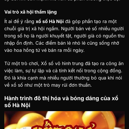
Vai trò xã hội thầm lặng
Ít ai để ý rằng
xổ số Hà Nội
đã góp phần tạo ra một
chuỗi giá trị xã hội ngầm. Người bán vé số nhiều người
trong số họ là người khuyết tật, người già có nguồn thu
nhập ổn định. Các điểm bán lẻ nhỏ lẻ cũng sống nhờ
vào hoa hồng từ vé bán ra mỗi ngày.
Từ một trò chơi, Xổ số vô hình trung đã tạo ra công ăn
việc làm, sự tự lập và cả tính kết nối trong cộng đồng.
Đó là khía cạnh mà nhiều người thường bỏ qua khi nói
về xổ số như một trò may rủi đơn thuần.
Hành trình đô thị hóa và bóng dáng của xổ
số Hà Nội