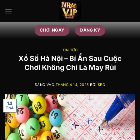
Bỏ
qua
nội
dung
CHƠI NGAY
ĐĂNG KÝ
TIN TỨC
Xổ Số Hà Nội – Bí Ẩn Sau Cuộc
Chơi Không Chỉ Là May Rủi
ĐĂNG VÀO
THÁNG 4 14, 2025
BỞI
SEO
14
Th4