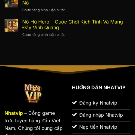
Xèng
Vàng
Nổ
Nhất
–
Trong
Chức năng bình luận bị tắt
ở
Trải
Thế
Nổ
Nghiệm
Giới
Hũ
Nổ Hũ Hero – Cuộc Chơi Kịch Tính Và Mang
Giải
Game
Sao
Trí
Đầy Vinh Quang
Đổi
–
Đỉnh
Thưởng
Chức năng bình luận bị tắt
ở
Vũ
Cao
Nổ
Trụ
Và
Hũ
Giải
Hấp
Hero
Trí
Dẫn
–
Đổi
Cuộc
Thưởng
Chơi
Bùng
Kịch
Nổ
Tính
Và
Mang
HƯỚNG DẪN NHATVIP
Đầy
Vinh
Quang
Đăng ký Nhatvip
Nhatvip
– Cổng game
Đăng nhập Nhatvip
trực tuyến hàng đầu Việt
Nạp tiền Nhatvip
Nam. Chúng tôi cung cấp