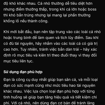
độ khó khác nhau. Cá nhỏ thường dễ tiêu diệt hơn
nhưng điểm thưởng thấp, trong khi cá lớn hoặc boss
thì khó bắn trúng nhưng lại mang lại phần thưởng
khổng lồ nếu thành công.
Khi mới bắt đầu, bạn nên tập trung vào các loài cá nhỏ
hoặc trung bình để làm quen và tích lũy điểm. Sau khi
có đủ tài nguyên, hãy nhắm vào các loài cá có giá trị
cao hơn. Tuy nhiên, tránh việc bắn dàn trải – hãy xác
định rõ mục tiêu và kiên trì theo đuổi thay vì thay đổi
mục tiêu liên tục.
Sử dụng đạn phù hợp
Đạn là công cụ duy nhất giúp bạn săn cá, và mỗi loại
đạn có sức mạnh cũng như mức tiêu hao tài nguyên
khác nhau. Việc lựa chọn loại đạn phù hợp với từng
tình huống sẽ giúp bạn tăng hiệu quả và tiết kiệm chi
phí. Với cá nhỏ, nên dùng đạn cơ bản để tránh lãng