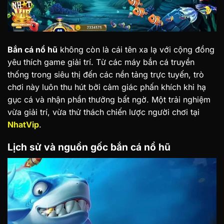
Bắn cá nổ hũ
không còn là cái tên xa lạ với cộng đồng
yêu thích game giải trí. Từ các máy bắn cá truyền
thống trong siêu thị đến các nền tảng trực tuyến, trò
chơi này luôn thu hút bởi cảm giác phấn khích khi hạ
gục cá và nhận phần thưởng bất ngờ. Một trải nghiệm
vừa giải trí, vừa thử thách chiến lược người chơi tại
NhatVip
.
Lịch sử và nguồn gốc bắn cá nổ hũ