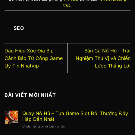
trực
.
SEO
Dấu Hiệu Xóc Đĩa Bịp –
Bắn Cá Nổ Hũ – Trải
Cảnh Báo Từ Cổng Game
Nghiệm Thú Vị và Chiến
Uy Tín NhatVip
Lược Thắng Lợi
BÀI VIẾT MỚI NHẤT
Quay Nổ Hũ – Tựa Game Slot Đổi Thưởng Đầy
Hấp Dẫn Nhất
Chức năng bình luận bị tắt
ở
Quay