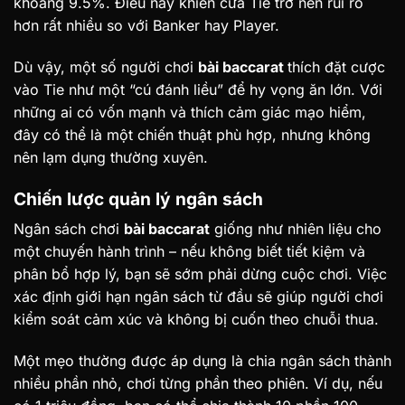
khoảng 9.5%. Điều này khiến cửa Tie trở nên rủi ro
hơn rất nhiều so với Banker hay Player.
Dù vậy, một số người chơi
bài baccarat
thích đặt cược
vào Tie như một “cú đánh liều” để hy vọng ăn lớn. Với
những ai có vốn mạnh và thích cảm giác mạo hiểm,
đây có thể là một chiến thuật phù hợp, nhưng không
nên lạm dụng thường xuyên.
Chiến lược quản lý ngân sách
Ngân sách chơi
bài baccarat
giống như nhiên liệu cho
một chuyến hành trình – nếu không biết tiết kiệm và
phân bổ hợp lý, bạn sẽ sớm phải dừng cuộc chơi. Việc
xác định giới hạn ngân sách từ đầu sẽ giúp người chơi
kiểm soát cảm xúc và không bị cuốn theo chuỗi thua.
Một mẹo thường được áp dụng là chia ngân sách thành
nhiều phần nhỏ, chơi từng phần theo phiên. Ví dụ, nếu