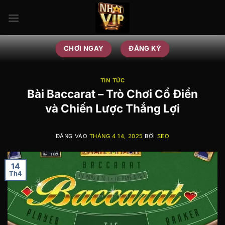
Bỏ
qua
nội
dung
CHƠI NGAY
ĐĂNG KÝ
TIN TỨC
Bài Baccarat – Trò Chơi Cổ Điển
và Chiến Lược Thắng Lợi
ĐĂNG VÀO
THÁNG 4 14, 2025
BỞI
SEO
14
Th4