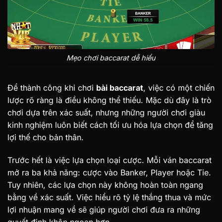
Mẹo chơi baccarat dễ hiểu
Để thành công khi chơi
bài baccarat
, việc có một chiến
lược rõ ràng là điều không thể thiếu. Mặc dù đây là trò
chơi dựa trên xác suất, nhưng những người chơi giàu
kinh nghiệm luôn biết cách tối ưu hóa lựa chọn để tăng
lợi thế cho bản thân.
Trước hết là việc lựa chọn loại cược. Mỗi ván baccarat
mở ra ba khả năng: cược vào Banker, Player hoặc Tie.
Tuy nhiên, các lựa chọn này không hoàn toàn ngang
bằng về xác suất. Việc hiểu rõ tỷ lệ thắng thua và mức
lợi nhuận mang về sẽ giúp người chơi đưa ra những