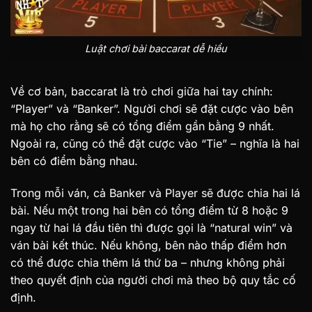
Luật chơi bài baccarat dễ hiểu
Về cơ bản, baccarat là trò chơi giữa hai tay chính:
“Player” và “Banker”. Người chơi sẽ đặt cược vào bên
mà họ cho rằng sẽ có tổng điểm gần bằng 9 nhất.
Ngoài ra, cũng có thể đặt cược vào “Tie” – nghĩa là hai
bên có điểm bằng nhau.
Trong mỗi ván, cả Banker và Player sẽ được chia hai lá
bài. Nếu một trong hai bên có tổng điểm từ 8 hoặc 9
ngay từ hai lá đầu tiên thì được gọi là “natural win” và
ván bài kết thúc. Nếu không, bên nào thấp điểm hơn
có thể được chia thêm lá thứ ba – nhưng không phải
theo quyết định của người chơi mà theo bộ quy tắc cố
định.