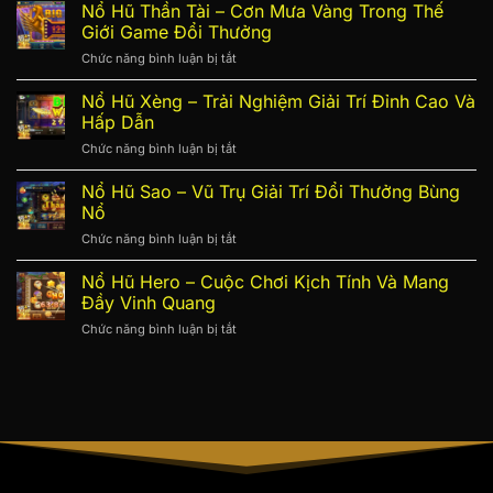
Nổ
Nổ Hũ Thần Tài – Cơn Mưa Vàng Trong Thế
Hũ
Giới Game Đổi Thưởng
–
Chức năng bình luận bị tắt
ở
Tựa
Nổ
Game
Hũ
Nổ Hũ Xèng – Trải Nghiệm Giải Trí Đỉnh Cao Và
Slot
Thần
Đổi
Hấp Dẫn
Tài
Thưởng
Chức năng bình luận bị tắt
ở
–
Đầy
Nổ
Cơn
Hấp
Hũ
Nổ Hũ Sao – Vũ Trụ Giải Trí Đổi Thưởng Bùng
Mưa
Dẫn
Xèng
Vàng
Nổ
Nhất
–
Trong
Chức năng bình luận bị tắt
ở
Trải
Thế
Nổ
Nghiệm
Giới
Hũ
Nổ Hũ Hero – Cuộc Chơi Kịch Tính Và Mang
Giải
Game
Sao
Trí
Đầy Vinh Quang
Đổi
–
Đỉnh
Thưởng
Chức năng bình luận bị tắt
ở
Vũ
Cao
Nổ
Trụ
Và
Hũ
Giải
Hấp
Hero
Trí
Dẫn
–
Đổi
Cuộc
Thưởng
Chơi
Bùng
Kịch
Nổ
Tính