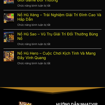
–
Chức năng bình luận bị tắt
ở
Tựa
Nổ
Game
Hũ
Nổ Hũ Xèng – Trải Nghiệm Giải Trí Đỉnh Cao Và
Slot
Thần
Đổi
Hấp Dẫn
Tài
Thưởng
Chức năng bình luận bị tắt
ở
–
Đầy
Nổ
Cơn
Hấp
Hũ
Nổ Hũ Sao – Vũ Trụ Giải Trí Đổi Thưởng Bùng
Mưa
Dẫn
Xèng
Vàng
Nổ
Nhất
–
Trong
Chức năng bình luận bị tắt
ở
Trải
Thế
Nổ
Nghiệm
Giới
Hũ
Nổ Hũ Hero – Cuộc Chơi Kịch Tính Và Mang
Giải
Game
Sao
Trí
Đầy Vinh Quang
Đổi
–
Đỉnh
Thưởng
Chức năng bình luận bị tắt
ở
Vũ
Cao
Nổ
Trụ
Và
Hũ
Giải
Hấp
Hero
Trí
Dẫn
–
Đổi
Cuộc
Thưởng
Chơi
Bùng
Kịch
Nổ
Tính
Và
Mang
HƯỚNG DẪN NHATVIP