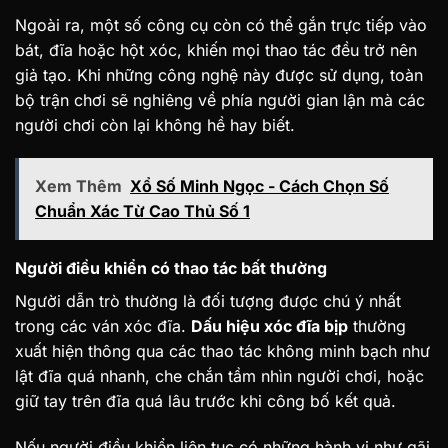
Ngoài ra, một số công cụ còn có thể gắn trực tiếp vào
bát, đĩa hoặc hột xóc, khiến mọi thao tác đều trở nên
giả tạo. Khi những công nghệ này được sử dụng, toàn
bộ trận chơi sẽ nghiêng về phía người gian lận mà các
người chơi còn lại không hề hay biết.
Xem Thêm
Xổ Số Minh Ngọc - Cách Chọn Số
Chuẩn Xác Từ Cao Thủ Số 1
Người điều khiển có thao tác bất thường
Người dẫn trò thường là đối tượng được chú ý nhất
trong các ván xóc đĩa.
Dấu hiệu xóc đĩa bịp
thường
xuất hiện thông qua các thao tác không minh bạch như
lật đĩa quá nhanh, che chắn tầm nhìn người chơi, hoặc
giữ tay trên đĩa quá lâu trước khi công bố kết quả.
Nếu người điều khiển liên tục có những hành vi như gãi