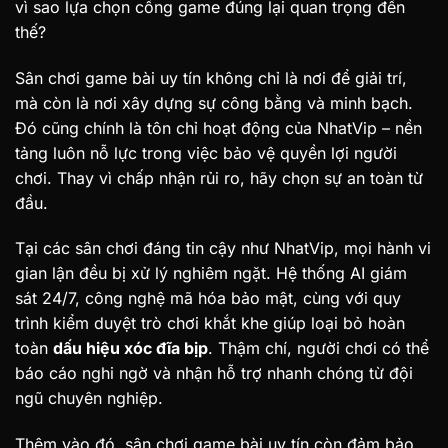
vì sao lựa chọn cổng game đúng lại quan trọng đến
thế?
Sân chơi game bài uy tín không chỉ là nơi để giải trí,
mà còn là nơi xây dựng sự công bằng và minh bạch.
Đó cũng chính là tôn chỉ hoạt động của NhatVip – nền
tảng luôn nỗ lực trong việc bảo vệ quyền lợi người
chơi. Thay vì chấp nhận rủi ro, hãy chọn sự an toàn từ
đầu.
Tại các sân chơi đáng tin cậy như NhatVip, mọi hành vi
gian lận đều bị xử lý nghiêm ngặt. Hệ thống AI giám
sát 24/7, công nghệ mã hóa bảo mật, cùng với quy
trình kiểm duyệt trò chơi khắt khe giúp loại bỏ hoàn
toàn
dấu hiệu xóc đĩa bịp
. Thậm chí, người chơi có thể
báo cáo nghi ngờ và nhận hỗ trợ nhanh chóng từ đội
ngũ chuyên nghiệp.
Thêm vào đó, sân chơi game bài uy tín còn đảm bảo