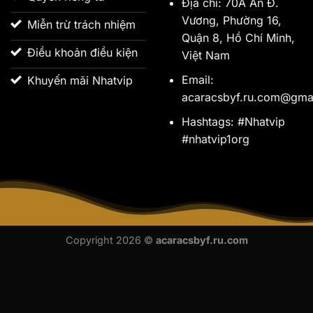
Địa chỉ: 70A An Đ.
Vương, Phường 16,
Miễn trừ trách nhiệm
Quận 8, Hồ Chí Minh,
Điều khoản điều kiện
Việt Nam
Email:
Khuyến mãi Nhatvip
acaracsbyf.ru.com@gma
Hashtags: #Nhatvip
#nhatvip1org
Copyright 2026 ©
acaracsbyf.ru.com