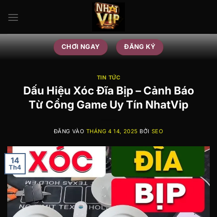
Bỏ
qua
nội
dung
CHƠI NGAY
ĐĂNG KÝ
TIN TỨC
Dấu Hiệu Xóc Đĩa Bịp – Cảnh Báo
Từ Cổng Game Uy Tín NhatVip
ĐĂNG VÀO
THÁNG 4 14, 2025
BỞI
SEO
14
Th4