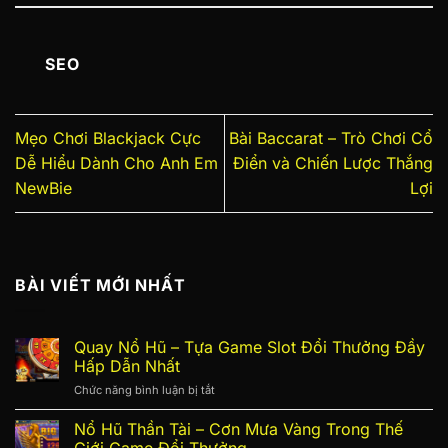
SEO
Mẹo Chơi Blackjack Cực
Bài Baccarat – Trò Chơi Cổ
Dễ Hiểu Dành Cho Anh Em
Điển và Chiến Lược Thắng
NewBie
Lợi
BÀI VIẾT MỚI NHẤT
Quay Nổ Hũ – Tựa Game Slot Đổi Thưởng Đầy
Hấp Dẫn Nhất
Chức năng bình luận bị tắt
ở
Quay
Nổ
Nổ Hũ Thần Tài – Cơn Mưa Vàng Trong Thế
Hũ
Giới Game Đổi Thưởng