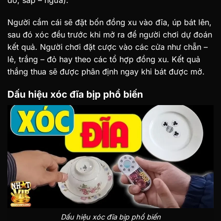
Người cầm cái sẽ đặt bốn đồng xu vào đĩa, úp bát lên,
sau đó xóc đều trước khi mở ra để người chơi dự đoán
kết quả. Người chơi đặt cược vào các cửa như chẵn –
lẻ, trắng – đỏ hay theo các tổ hợp đồng xu. Kết quả
thắng thua sẽ được phân định ngay khi bát được mở.
Dấu hiệu xóc đĩa bịp phổ biến
Dấu hiệu xóc đĩa bịp phổ biến