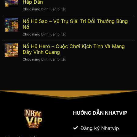
Đổi
Hấp Dẫn
Tài
Thưởng
Chức năng bình luận bị tắt
ở
–
Đầy
Nổ
Cơn
Hấp
Hũ
Nổ Hũ Sao – Vũ Trụ Giải Trí Đổi Thưởng Bùng
Mưa
Dẫn
Xèng
Vàng
Nổ
Nhất
–
Trong
Chức năng bình luận bị tắt
ở
Trải
Thế
Nổ
Nghiệm
Giới
Hũ
Nổ Hũ Hero – Cuộc Chơi Kịch Tính Và Mang
Giải
Game
Sao
Trí
Đầy Vinh Quang
Đổi
–
Đỉnh
Thưởng
Chức năng bình luận bị tắt
ở
Vũ
Cao
Nổ
Trụ
Và
Hũ
Giải
Hấp
Hero
Trí
Dẫn
–
Đổi
Cuộc
Thưởng
Chơi
Bùng
Kịch
Nổ
Tính
Và
Mang
HƯỚNG DẪN NHATVIP
Đầy
Vinh
Quang
Đăng ký Nhatvip