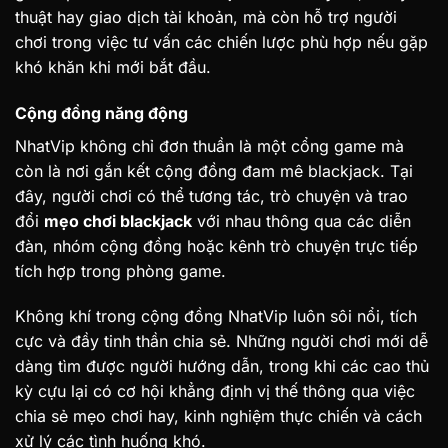
thuật hay giao dịch tài khoản, mà còn hỗ trợ người
chơi trong việc tư vấn các chiến lược phù hợp nếu gặp
khó khăn khi mới bắt đầu.
Cộng đồng năng động
NhatVip không chỉ đơn thuần là một cổng game mà
còn là nơi gắn kết cộng đồng đam mê blackjack. Tại
đây, người chơi có thể tương tác, trò chuyện và trao
đổi
mẹo chơi blackjack
với nhau thông qua các diễn
đàn, nhóm cộng đồng hoặc kênh trò chuyện trực tiếp
tích hợp trong phòng game.
Không khí trong cộng đồng NhatVip luôn sôi nổi, tích
cực và đầy tinh thần chia sẻ. Những người chơi mới dễ
dàng tìm được người hướng dẫn, trong khi các cao thủ
kỳ cựu lại có cơ hội khẳng định vị thế thông qua việc
chia sẻ mẹo chơi hay, kinh nghiệm thực chiến và cách
xử lý các tình huống khó.