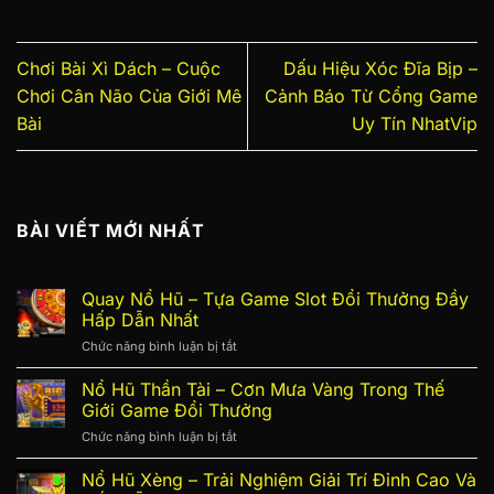
Chơi Bài Xì Dách – Cuộc
Dấu Hiệu Xóc Đĩa Bịp –
Chơi Cân Não Của Giới Mê
Cảnh Báo Từ Cổng Game
Bài
Uy Tín NhatVip
BÀI VIẾT MỚI NHẤT
Quay Nổ Hũ – Tựa Game Slot Đổi Thưởng Đầy
Hấp Dẫn Nhất
Chức năng bình luận bị tắt
ở
Quay
Nổ
Nổ Hũ Thần Tài – Cơn Mưa Vàng Trong Thế
Hũ
Giới Game Đổi Thưởng
–
Chức năng bình luận bị tắt
ở
Tựa
Nổ
Game
Hũ
Nổ Hũ Xèng – Trải Nghiệm Giải Trí Đỉnh Cao Và
Slot
Thần