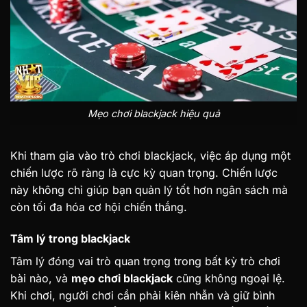
Mẹo chơi blackjack hiệu quả
Khi tham gia vào trò chơi blackjack, việc áp dụng một
chiến lược rõ ràng là cực kỳ quan trọng. Chiến lược
này không chỉ giúp bạn quản lý tốt hơn ngân sách mà
còn tối đa hóa cơ hội chiến thắng.
Tâm lý trong blackjack
Tâm lý đóng vai trò quan trọng trong bất kỳ trò chơi
bài nào, và
mẹo chơi blackjack
cũng không ngoại lệ.
Khi chơi, người chơi cần phải kiên nhẫn và giữ bình