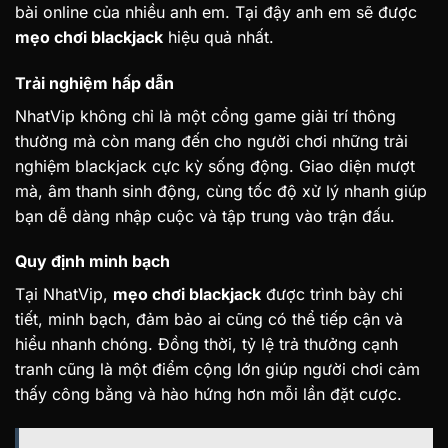
bài online của nhiều anh em. Tại đậy anh em sẽ được
mẹo chơi blackjack
hiệu quả nhất.
Trải nghiệm hấp dẫn
NhatVip không chỉ là một cổng game giải trí thông
thường mà còn mang đến cho người chơi những trải
nghiệm blackjack cực kỳ sống động. Giao diện mượt
mà, âm thanh sinh động, cùng tốc độ xử lý nhanh giúp
bạn dễ dàng nhập cuộc và tập trung vào trận đấu.
Quy định minh bạch
Tại NhatVip,
mẹo chơi blackjack
được trình bày chi
tiết, minh bạch, đảm bảo ai cũng có thể tiếp cận và
hiểu nhanh chóng. Đồng thời, tỷ lệ trả thưởng cạnh
tranh cũng là một điểm cộng lớn giúp người chơi cảm
thấy công bằng và hào hứng hơn mỗi lần đặt cược.