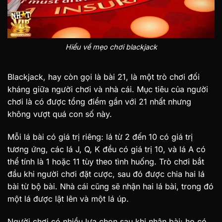
Hiểu về mẹo chơi blackjack
Blackjack, hay còn gọi là bài 21, là một trò chơi đối
kháng giữa người chơi và nhà cái. Mục tiêu của người
chơi là có được tổng điểm gần với 21 nhất nhưng
không vượt quá con số này.
Mỗi lá bài có giá trị riêng: lá từ 2 đến 10 có giá trị
tương ứng, các lá J, Q, K đều có giá trị 10, và lá A có
thể tính là 1 hoặc 11 tùy theo tình huống. Trò chơi bắt
đầu khi người chơi đặt cược, sau đó được chia hai lá
bài từ bộ bài. Nhà cái cũng sẽ nhận hai lá bài, trong đó
một lá được lật lên và một lá úp.
Người chơi có nhiều lựa chọn sau khi nhận bài: họ có