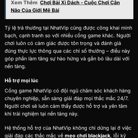
Xem Thêm
Chơi Bài Xì Dách - Cuộc Chơi Cân
Não Của Giới Mê Bài
Tỷ lệ trả thưởng tại NhatVip cũng được công khai minh
bạch, cạnh tranh so với nhiều cổng game khác. Người
chơi luôn có cảm giác được tôn trọng và đánh giá
đúng thực lực thông qua các chỉ số thưởng – điều này
góp phần làm tăng sự hào hứng và gắn bó lâu dài với
nền tảng.
Hỗ trợ mọi lúc
Cổng game NhatVip có đội ngũ chăm sóc khách hàng
chuyên nghiệp, sẵn sàng giải đáp mọi thắc mắc 24/7.
Người chơi sẽ luôn cảm thấy được hỗ trợ và yên tâm
khi trải nghiệm tại nền tảng này.
Hệ thống hỗ trợ của NhatVip không chỉ dừng lại ở việc
giải đáp các thắc mắc về
mẹo chơi blackjack
, lỗi kỹ